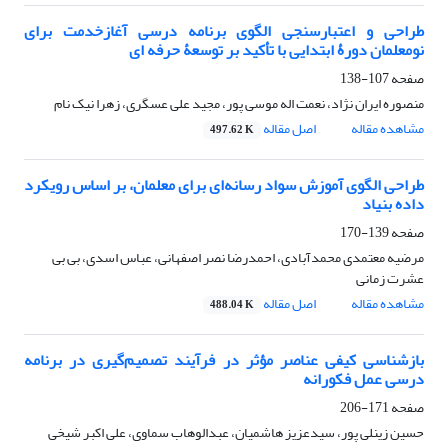
طراحی و اعتبارسنجی الگوی برنامه درسی آغازخدمت برای
نومعلمان دورۀ ابتدایی با تأکید بر توسعۀ حرفه ای
صفحه
107-138
منصوره ایران نژاد، نعمت اله موسی پور، مجید علی عسگری، زهرا نیک نام
مشاهده مقاله
اصل مقاله
497.62 K
طراحی الگوی آموزش سواد رسانه‌ای برای معلمان، بر اساس رویکرد
داده بنیاد
صفحه
139-170
مرضیه معتمدی محمدآبادی، احمدرضا نصر اصفهانی، عباس اسدی، بی بی
عشرت زمانی
مشاهده مقاله
اصل مقاله
488.04 K
بازشناسی کیفی عناصر مؤثر در فرآیند تصمیم‌گیری در برنامه
درسی عمل فکورانه
صفحه
171-206
حسین زینلی پور، سیدعزیز هاشمیان، عبدالوهاب سماوی، علی اکبر شیخی