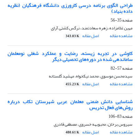
طراحی الگوی برنامه درسی کارورزی دانشگاه فرهنگیان (نظریه
داده بنیاد)
صفحه
35-56
مهین غلامزاده، زهره سعادتمند، نرگس کشتی آرای
مشاهده مقاله
اصل مقاله
343.03 K
کاوشی در تجربه زیسته، رضایت و عملکرد شغلی نومعلمان
ساماندهی شده در دوره‌های تحصیلی دیگر
صفحه
57-82
سیدمحسن موسوی، محمد نیکخواه، مهشید گلستانه
مشاهده مقاله
اصل مقاله
455.23 K
شناسایی دانش ضمنی معلمان عربی شهرستان تکاب درباره
روش‌های فعال تدریس
صفحه
83-106
سیروس برخان، محبوبهه خسروی، مصطفی قادری
مشاهده مقاله
اصل مقاله
480.61 K