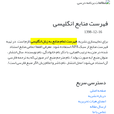
فهرست منابع انگلیسی
1398-12-16
برای نمایه‎سازی نشریه،
فهرست تمام منابع به زبان انگلیسی
لازم است. در تهیه
فهرست منابع از سبک APA استفاده شود. معرفی (فقط) تمامی منابع استناد
شده در متن به ترتیب الفبایی، با ذکر نام خانوادگی، نام نویسنده، سال انتشار،
عنوان منبع (به صورت بولد)، نام مترجم منبع (در صورتی که به ترجمه فارسی
آن استناد می‌شود) محل انتشار، نام ناشر و اعلام زبان (اگر منبع فارسی است).
دسترسی سریع
صفحه اصلی
درباره نشریه
اعضای هیات تحریریه
ارسال مقاله
تماس با ما