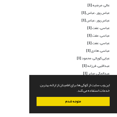
عالی، مرضیه
[1]
عباس پور، عباس
[1]
عباس پور، عباس
[1]
عباسی، عفت
[1]
عباسی، عفت
[1]
عباسی، عفت
[1]
عباسی، هادی
[1]
عبایی کوپائی، محمود
[1]
عبداللهی، فرزانه
[1]
عبدالمکی، صابر
[1]
عبدلی سلطان احمدی، جواد
[1]
این وب سایت از کوکی ها برای اطمینان از ارائه بهترین
عبدی، کبرا
[1]
خدمات استفاده می کند.
عبدی نویده، کبرا
[1]
متوجه شدم
عرب هاشمی، ملیحه
[1]
عربی، سمیه
[1]