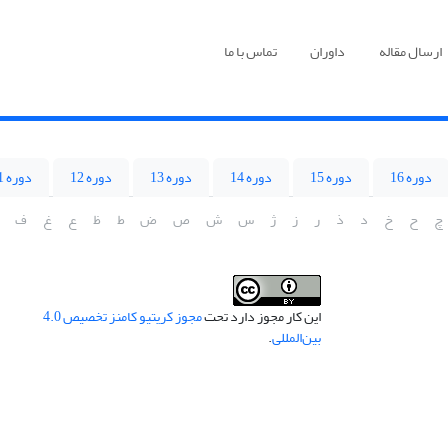
ارسال مقاله
داوران
تماس با ما
دوره 16
دوره 15
دوره 14
دوره 13
دوره 12
دوره 11
چ
ح
خ
د
ذ
ر
ز
ژ
س
ش
ص
ض
ط
ظ
ع
غ
ف
این کار مجوز دارد تحت
مجوز کریتیو کامنز تخصیص 4.0
بین‌المللی
.