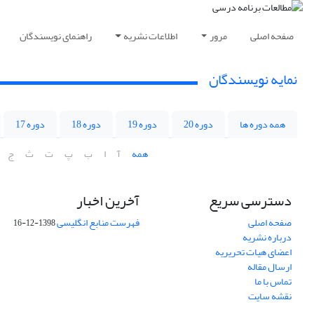
صفحه اصلی
مرور
اطلاعات نشریه
راهنمای نویسندگان
نمایه نویسندگان
همه دوره ها
دوره 20
دوره 19
دوره 18
دوره 17
همه
آ
ا
ب
پ
ت
ث
ج
دسترسی سریع
آخرین اخبار
صفحه اصلی
فهرست منابع انگلیسی
1398-12-16
درباره نشریه
اعضای هیات تحریریه
ارسال مقاله
تماس با ما
نقشه سایت