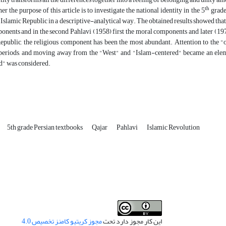
th
er the purpose of this article is to investigate the national identity in the 5
grade
 Islamic Republic in a descriptive-analytical way. The obtained results showed that 
onents and in the second Pahlavi (1958) first the moral components and later (197
Republic, the religious component has been the most abundant. Attention to the "
 periods, and moving away from the "West" and "Islam-centered" became an elemen
d" was considered.
5th grade Persian textbooks
Qajar
Pahlavi
Islamic Revolution
این کار مجوز دارد تحت
مجوز کریتیو کامنز تخصیص 4.0