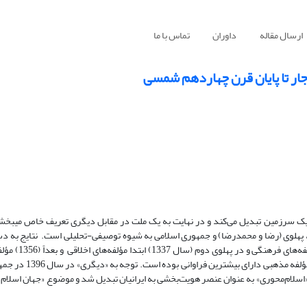
ارسال مقاله
داوران
تماس با ما
جار تا پایان قرن چهاردهم شمسی
اد یک سرزمین تبدیل می‌کند و در نهایت به یک ملت در مقابل دیگری تعریف خاص می­بخ
، پهلوی (رضا و محمدرضا) و جمهوری اسلامی به شیوه توصیفی-تحلیلی است. نتایج به 
می‌دهد در دوره قاجار، مؤلفه‌های اخلاقی؛ در 
سهم بیشتری را به خود اختصاص داده است. بعد از تأسیس ج
سلام‌محوری» به عنوان عنصر هویت‌بخشی به ایرانیان تبدیل شد و موضوع «جهان اسلام» 