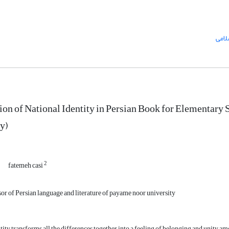
لامی
ion of National Identity in Persian Book for Elementary 
y)
2
fatemeh casi
sor of Persian language and literature of payame noor university
tity transforms all the differences together into a feeling of belonging and unity amo