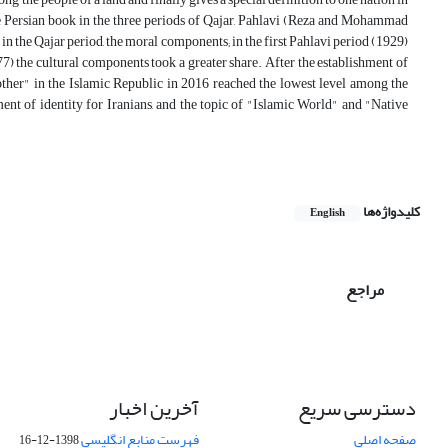
 Persian book in the three periods of Qajar, Pahlavi (Reza and Mohammad
in the Qajar period, the moral components; in the first Pahlavi period (1929)
7) the cultural components took a greater share. After the establishment of
other" in the Islamic Republic in 2016 reached the lowest level among the
t of identity for Iranians, and the topic of "Islamic World" and "Native
کلیدواژه‌ها
English
مراجع
دسترسی سریع
آخرین اخبار
صفحه اصلی
فهرست منابع انگلیسی
1398-12-16