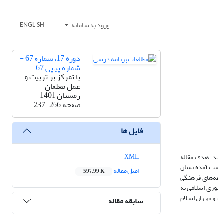
ورود به سامانه
ENGLISH
دوره 17، شماره 67 -
شماره پیاپی 67
با تمرکز بر تربیت و
عمل معلمان
زمستان 1401
صفحه
237-266
فایل ها
XML
شد. هدف مقاله
دست آمده نشان
اصل مقاله
597.99 K
دوره پهلوی اول (سال 1308) مؤلفه‌های فرهنگی و در پهلوی دوم (سال 1337) ابتدا مؤلفه‌های اخلاقی و بعداً (1356) مؤلفه‌های فرهنگی
مهوری اسلامی، مؤلفه مذهبی دارای بیشترین فراوانی بوده است. توجه به «دیگری» در سال 1396 در جمهوری اسلامی به
و «جهان اسلام
سابقه مقاله