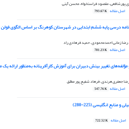
دی پورشافعی، مقصود فراستخواه، محسن آیتی
اصل مقاله
793.67 K
برنامه درسی پایه ششم ابتدایی در شهرستان کوهرنگ بر اساس الگوی فولن
ضا زمانی احمدمحمودی، حمید فرهادی راد
اصل مقاله
781.23 K
 مؤلفه‌های تغییر بینش دبیران برای آموزش کارآفرینانه به‌منظور ارائه یک 
، رضا جعفری هرندی، فرهاد شفیع پور مطلق
اصل مقاله
547.76 K
 منابع انگلیسی (225-280)
اصل مقاله
722.52 K