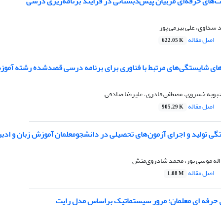
‌های حرفه‌ای مربیان پیش‌دبستانی در فرایند برنامه‌ریزی درسی
د سداوی، علی بیرمی پور
اصل مقاله
622.05 K
های شایستگی‌های مرتبط با فناوری برای برنامه درسی قصدشده رشته آموزش ا
حبوبه خسروی، مصطفی قادری، علیرضا صادقی
اصل مقاله
905.29 K
گى تولید و اجرای آزمون‌های تحصیلی در دانشجومعلمان آموزش زبان و ادب
اله موسی پور، محمد شادروی‌منش
اصل مقاله
1.08 M
ق حرفه ای معلمان: مرور سیستماتیک براساس مدل رایت