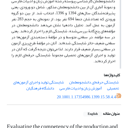
دانشجومعلمان کارشناسی پیوستۀ رشتۀ آموزش زبان و ادبیات فارسی
و نمونۀ آماری آن از بین دانشجومعلمان مذکور، شامل دو ورودی، یعنی
پذیرفته‌شدگان سال‌‌های 1394 و 1396، انتخاب شد. از بین دو گروه
ورودی‌ که تعدادشان جمعاً 694 نفر بود، از نمونه‌ای به حجم 283 نفر
آزمون به عمل آمد. تحلیل داده‏ها نشان می‌دهد دانشجومعلمان در
مؤلفه‌های پنج‌گانۀ بررسی‌شده، شایستگی لازم را احراز کرده‌اند. یعنی
در سه مؤلفه، در سطحی متوسط و در مؤلفۀ دسته‌بندی آزمون‌ها در
سطحی ضعیف حائز شایستگی شده‌اند. آنان در مؤلفۀ طرح‌ریزی آزمون
در سطحی بسیار ضعیف قرار دارند. لذا می‌توان نتیجه گرفت که آنان در
تولید و اجرای آزمون‌های تحصیلی مجموعاً شایستگى حرفه‌ای لازم را
احراز کرده‌اند.
کلیدواژه‌ها
شایستگى حرفه‌ای دانشجومعلمان
شایستگی تولید و اجرای آزمون‌های
تحصیلی
آموزش زبان و ادبیات فارسی
دانشگاه فرهنگیان
20.1001.1.17354986.1399.15.58.4.4
عنوان مقاله
English
Evaluating the competency of the production and