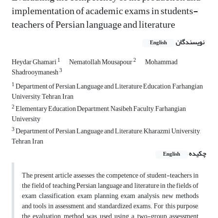
implementation of academic exams in students-
teachers of Persian language and literature
نویسندگان
English
1
2
Heydar Ghamari
Nematollah Mousapour
Mohammad
3
Shadrooymanesh
1
Department of Persian Language and Literature Education, Farhangian
University, Tehran, Iran
2
Elementary Education Department, Nasibeh Faculty, Farhangian
University
3
Department of Persian Language and Literature, Kharazmi University,
Tehran, Iran
چکیده
English
The present article assesses the competence of student-teachers in
the field of teaching Persian language and literature in the fields of
exam classification, exam planning, exam analysis, new methods
and tools in assessment, and standardized exams. For this purpose,
the evaluation method was used using a two-group assessment