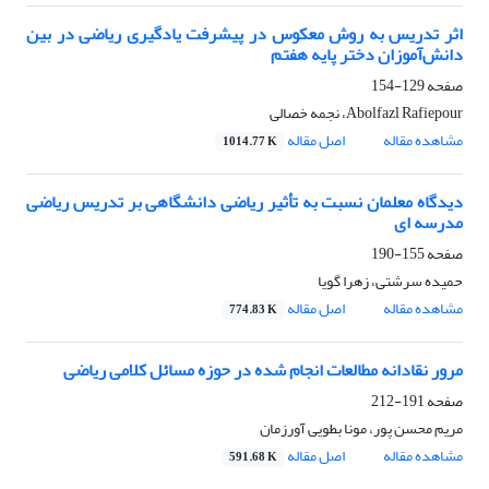
اثر تدریس به روش معکوس در پیشرفت یادگیری ریاضی در بین
دانش‌آموزان دختر پایه هفتم
صفحه
129-154
Abolfazl Rafiepour، نجمه خصالی
مشاهده مقاله
اصل مقاله
1014.77 K
دیدگاه معلمان نسبت به تأثیر ریاضی دانشگاهی بر تدریس ریاضی
مدرسه ای
صفحه
155-190
حمیده سرشتی، زهرا گویا
مشاهده مقاله
اصل مقاله
774.83 K
مرور نقادانه مطالعات انجام شده در حوزه مسائل کلامی ریاضی
صفحه
191-212
مریم محسن پور، مونا بطویی آورزمان
مشاهده مقاله
اصل مقاله
591.68 K