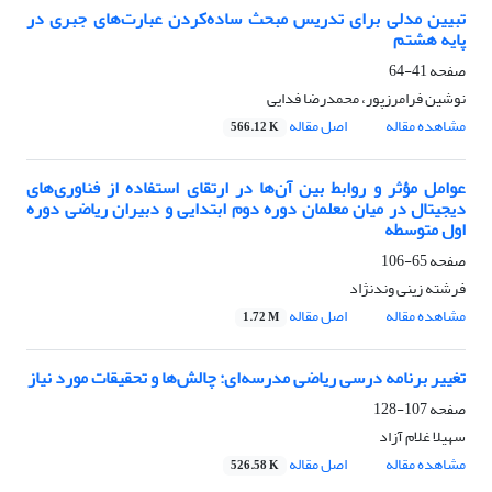
تبیین مدلی برای تدریس مبحث ساده‌کردن عبارت‌های جبری در
پایه هشتم
صفحه
41-64
نوشین فرامرزپور، محمدرضا فدایی
مشاهده مقاله
اصل مقاله
566.12 K
عوامل مؤثر و روابط بین آن‌ها در ارتقای استفاده از فناوری‌های
دیجیتال در میان معلمان دوره دوم ابتدایی و دبیران ریاضی دوره
اول متوسطه
صفحه
65-106
فرشته زینی وندنژاد
مشاهده مقاله
اصل مقاله
1.72 M
تغییر برنامه درسی ریاضی مدرسه‌ای: چالش‌ها و تحقیقات مورد نیاز
صفحه
107-128
سهیلا غلام آزاد
مشاهده مقاله
اصل مقاله
526.58 K