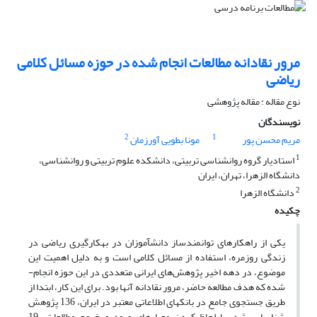
مرور نقادانه مطالعات انجام شده در حوزه مسائل کلامی
ریاضی
نوع مقاله : مقاله پژوهشی
نویسندگان
2
1
مریم محسن پور
مونا بطویی آورزمان
1
استادیار گروه روانشناسی تربیتی، دانشکده علوم تربیتی و روانشناسی،
دانشگاه الزهرا، تهران، ایران
2
دانشگاه الزهرا
چکیده
یکی از راهکارهای توانمندساز دانش­آموزان در به­کارگیری ریاضی در
زندگی روزمره، استفاده از مسائل کلامی است و به دلیل اهمیت این
موضوع، در دهه اخیر پژوهش‌های ایرانی متعددی در این حوزه انجام­
شده که هدف مطالعه حاضر، مرور نقادانه آنها بود. برای این کار، ابتدا از
طریق جستجوی جامع در بانک­های اطلاعاتی معتبر در ایران، 136 پژوهش
شناسایی شد. با لحاظ کردن معیارهای ورود و خروج مطالعات، 19