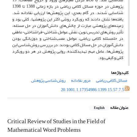
پژوهش­ در حوزه مسائل کلامی ریاضی در بازه زمانی 1388 تا 1398
شناسایی شدند. در گام بعدی، این پژوهش‌ها ارزیابیِ نقادانه شد.
یافته‌ها نشان دادند که رویکرد روشی اکثر این پژوهش­ها، کمّی بود و
زمینه‌های پژوهشی عبارت از چالش‌های دانش‌آموزان در حل مسئله،
تأثیر روش‌های تدریس نوین، نقش عوامل شناختی-فراشناختی-عاطفی
در حل­مسئله کلامی ریاضی، عوامل عصب‌شناختی و دوزبانگی بودن
دانش‌آموزان در حل مسائل کلامی بودند. در برررسی روش‌شناسی این
پژوهش‌ها، عامل مهم تهدیدکننده، روایی پژوهش در هر دو رویکرد
کمّی و کیفی بود.
کلیدواژه‌ها
مسائل کلامی ریاضی
مرور نقادانه
روش‌شناسی پژوهش
20.1001.1.17354986.1399.15.57.7.5
عنوان مقاله
English
Critical Review of Studies in the Field of
Mathematical Word Problems