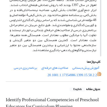
اهواز در سال 1397 بودند که با روش تصادفی طبقه‌ای انتخاب شدند.
ابزار جمع‌آوری اطلاعات بخش کیفی، مصاحبه نیمه‌ساختاریافته و در
بخش کمی، پرسشنامه محقق‌ساخته بود. در بخش کیفی 4 مؤلفه اصلی و
48 مؤلفه فرعی شناسایی شدند که بر اساس روش کدگذاری اشتراوس
و کوربین کدگذاری و مقوله‌بندی‌شد. طبق نتایج، مربیان در تمام مراحل
برنامه‌ریزی درسی از صلاحیت‌های حرفه‌ای چندانی برخوردار نیستند و
تفاوت آنها با میانگین مطلوب معنادار است. همبستگی همه متغیرها،
مثبت معنا‌دار است. کمترین همبستگی بین دو متغیر گزینش و
سازماندهی محتوا با ارزشیابی و بیشترین همبستگی بین دو متغیر
نیازسنجی و الگوهای یاددهی-یادگیری مشاهده شد.
کلیدواژه‌ها
آموزش پیش‌دبستانی
صلاحیت های حرفه ای
برنامه ریزی درسی
20.1001.1.17354986.1399.15.58.2.2
عنوان مقاله
English
Identify Professional Competencies of Preschool
Educators for Curriculum Planning