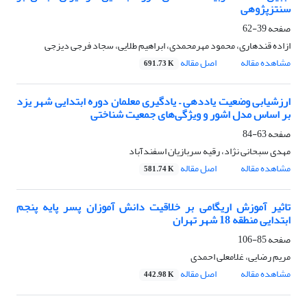
سنتزپژوهی
صفحه
39-62
ازاده قندهاری، محمود مهرمحمدی، ابراهیم طلایی، سجاد فرجی دیزجی
مشاهده مقاله
اصل مقاله
691.73 K
ارزشیابی وضعیت یاددهی – یادگیری معلمان دوره ابتدایی شهر یزد
بر اساس مدل اشور و ویژگی‌های جمعیت شناختی
صفحه
63-84
مهدی سبحانی نژاد، رقیه سربازیان اسفندآباد
مشاهده مقاله
اصل مقاله
581.74 K
تاثیر آموزش اریگامی بر خلاقیت دانش آموزان پسر پایه پنجم
ابتدایی منطقه 18 شهر تهران
صفحه
85-106
مریم رضایی، غلامعلی احمدی
مشاهده مقاله
اصل مقاله
442.98 K