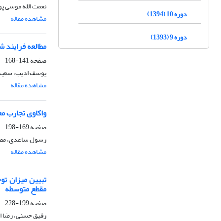
نعمت الله موسی پ
دوره 10 (1394)
مشاهده مقاله
دوره 9 (1393)
مطالعه فرایند 
صفحه
141-168
یوسف ادیب، سعیده
مشاهده مقاله
واکاوی تجارب م
صفحه
169-198
رسول ساعدی، مص
مشاهده مقاله
تبیین میزان تو
مقطع متوسطه
صفحه
199-228
رفیق حسنی، رضا ا