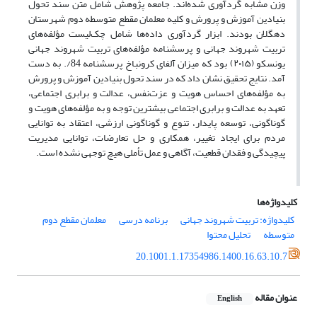
وزن مشابه گردآوری ‌شده‌اند. جامعه پژوهش شامل متن سند تحول
بنیادین آموزش و پرورش و کلیه معلمان مقطع متوسطه دوم شهرستان
دهگلان بودند. ابزار گردآوری داده‌ها شامل چک‌لیست مؤلفه‌های
تربیت شهروند جهانی و پرسشنامه مؤلفه‌های تربیت شهروند جهانی
یونسکو (۲۰۱۵) بود که میزان آلفای کرونباخ پرسشنامه ‏84/. به دست
آمد. نتایج تحقیق نشان داد که در سند تحول بنیادین آموزش و پرورش
به مؤلفه‌های احساس هویت و عزت‌نفس، عدالت و برابری اجتماعی،
تعهد به عدالت و برابری اجتماعی بیشترین توجه و به مؤلفه‌های هویت و
گوناگونی، توسعه پایدار، تنوع و گوناگونی ارزشی، اعتقاد به توانایی
مردم برای ایجاد تغییر، همکاری و حل تعارضات، توانایی مدیریت
پیچیدگی و فقدان قطعیت، آگاهی و عمل تأملی هیچ توجهی نشده است.
کلیدواژه‌ها
کلیدواژه: تربیت شهروند جهانی
برنامه درسی
معلمان مقطع دوم
متوسطه
تحلیل محتوا
20.1001.1.17354986.1400.16.63.10.7
عنوان مقاله
English