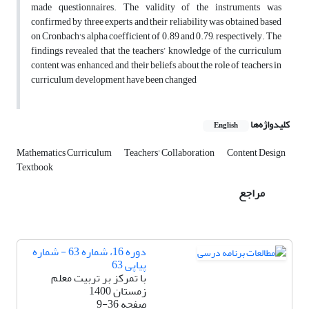
made questionnaires. The validity of the instruments was
confirmed by three experts and their reliability was obtained based
on Cronbach's alpha coefficient of 0.89 and 0.79, respectively. The
findings revealed that the teachers’ knowledge of the curriculum
content was enhanced, and their beliefs about the role of teachers in
curriculum development have been changed
کلیدواژه‌ها
English
Mathematics Curriculum
Teachers' Collaboration
Content Design
Textbook
مراجع
دوره 16، شماره 63 - شماره
پیاپی 63
با تمرکز بر تربیت معلم
زمستان 1400
صفحه
9-36