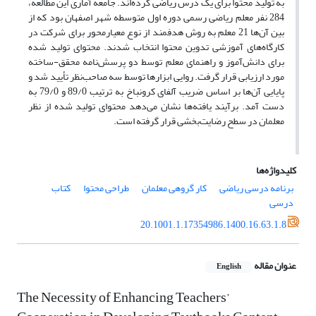
به تولید محتوا برای یک درس ریاضی کرده‌اند. جامعه آماری این مطالعه،
284 نفر معلم ریاضی رسمی دوره اول متوسطه شهر اصفهان بود که از
بین آن‌ها 21 معلم به روش هدفمند از نوع معیارمحور برای شرکت در
کارگاه‌های آموزشی تدوین محتوا انتخاب شدند. محتوای تولید شده
برای دانش‌آموز و راهنمای معلم توسط دو پرسش‌نامه محقق-ساخته
مورد ارزیابی قرار گرفت. روایی ابزارها توسط سه صاحب‌نظر تأیید شد و
پایایی آن‌ها بر اساس ضریب آلفای کرونباخ به ترتیب 89/0 و 79/0 به
دست آمد. برآیند یافته‌ها نشان می‌دهد محتوای تولید شده از نظر
معلمان در سطح رضایت‌بخشی قرار گرفته است.
کلیدواژه‌ها
برنامه درسی ریاضی
کار گروهی معلمان
طراحی محتوا
کتاب
درسی
20.1001.1.17354986.1400.16.63.1.8
عنوان مقاله
English
The Necessity of Enhancing Teachers’