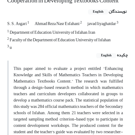
Cooperation in Developing Textbooks Content
نویسندگان
English
1
2
3
S. S. Asgari
Ahmad Reza Nasr Esfahani
javad liyaghatdar
1
Department of Education, University of Isfahan, Iran
2
Faculty of the Department of Education, University of Isfahan
3
u
چکیده
English
This paper aimed to evaluate a project entitled “Enhancing
Knowledge and Skills of Mathematics Teachers in Developing
Mathematics Textbooks Content.” The research was fulfilled
through a design-based research method, in which mathematics
teachers and curriculum developers collaborated in groups to
develop a mathematics course pack. The statistical population of
this study was 284 official mathematics teachers of the Secondary
schools of Isfahan. Among them, 21 teachers were selected in a
targeted sampling method, criterion-based type, to participate in
content development workshops. The produced content for the
student and the teacher's guide was evaluated by two researcher-