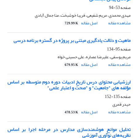
صفحه
53-94
مهدی محمدی، مریم شفیعی، فریبا خوشبخت، منا جمال آبادی
مشاهده مقاله
اصل مقاله
729.99 K
ماهیت و دلالت یادگیری مبتنی بر پروژه در گستره برنامه درسی
صفحه
95-134
مریم یوسفی، علیرضا عصاره، علی حسینی خواه
مشاهده مقاله
اصل مقاله
679.95 K
ارزشیابی محتوای درس تاریخ ادبیات دوره دوم متوسطه بر اساس
مؤلفه های "جامعیت" و "صحت و اعتبار علمی"
صفحه
135-152
حیدر قمری
مشاهده مقاله
اصل مقاله
478.53 K
تحلیل موانع هوشمندسازی مدارس در مرحله اجرا بر اساس
نظریه‌های نوآوری آموزشی