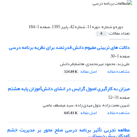
دوره و شماره:
دوره 11، شماره 42، پاییز 1395، صفحه 1-184
تعداد مقالات:
6
دلالت های تربیتی مفهوم دانش قدرتمند برای نظریه برنامه درسی
صفحه
1-30
علی زند، محمود مهرمحمدی، هاشم فردانش
مشاهده مقاله
اصل مقاله
524.89 K
میزان به ‌کارگیری اصول گرایس در انشای دانش‌آموزان پایه‌ هشتم
صفحه
31-52
شهین نعمت زاده، بتول مهدی زاده، سید میصطف عاصی
مشاهده مقاله
اصل مقاله
645.81 K
مطالعه تجربی تأثیر برنامه درسی صلح محور بر مدیریت خشم
کودکان پیش دبستانی