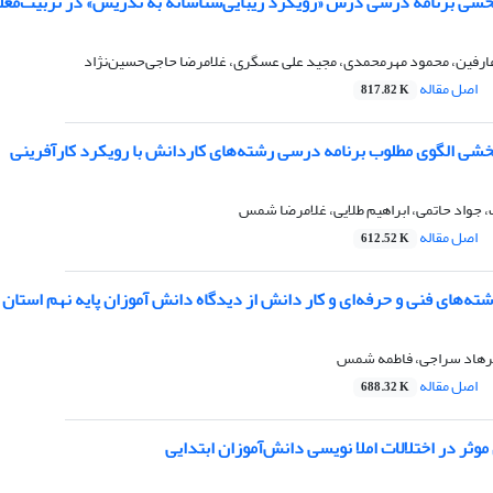
بخشی برنامه درسی درس «رویکرد زیبایی‌شناسانه به تدریس» در تربیت‌معل
ارفین، محمود مهرمحمدی، مجید علی عسگری، غلامرضا حاجی‌حسین‌نژاد
اصل مقاله
817.82 K
بخشی الگوی مطلوب برنامه درسی رشته‌های کاردانش با رویکرد کارآفرینی
 جواد حاتمی، ابراهیم طلایی، غلامرضا شمس
اصل مقاله
612.52 K
ته‌های فنی و حرفه‌ای و کار دانش از دیدگاه دانش آموزان پایه نهم استان هم
 فرهاد سراجی، فاطمه شمس
اصل مقاله
688.32 K
وثر در اختلالات املا نویسی دانش‌آموزان ابتدایی