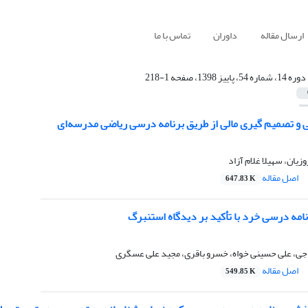
ارسال مقاله
داوران
تماس با ما
دوره 14، شماره 54، پاییز 1398، صفحه 1-218
ی و تصمیم گیری مالی از طریق برنامه درسی ریاضی مدرسه‌ای
وزیان، سهیلا غلام آزاد
اصل مقاله
647.83 K
امه درسی خرد با تأکید بر دیدگاه استنبرگ
جی، علی حسینی خواه، خسرو باقری، مجید علی عسگری
اصل مقاله
549.85 K