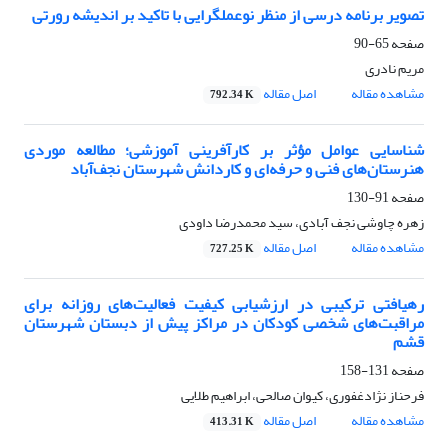
تصویر برنامه درسی از منظر نوعمل‎گرایی با تاکید بر اندیشه رورتی
صفحه
65-90
مریم نادری
مشاهده مقاله
اصل مقاله
792.34 K
شناسایی عوامل مؤثر بر کارآفرینی آموزشی؛ مطالعه موردی
هنرستان‌های فنی و حرفه‌ای و کاردانش شهرستان نجف‌آباد
صفحه
91-130
زهره چاوشی نجف آبادی، سید محمدرضا داودی
مشاهده مقاله
اصل مقاله
727.25 K
رهیافتی ترکیبی در ارزشیابی کیفیت فعالیت‌های روزانه برای
مراقبت‌های شخصی کودکان در مراکز پیش از دبستان شهرستان
قشم
صفحه
131-158
فرحناز نژادغفوری، کیوان صالحی، ابراهیم طلایی
مشاهده مقاله
اصل مقاله
413.31 K