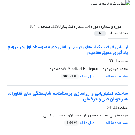
دوره و شماره:
دوره 14، شماره 52، بهار 1398، صفحه 1-184
تعداد مقالات:
6
ارزیابی ظرفیت کتاب‌های درسی ریاضی دوره متوسطه اول در ترویج
یادگیری عمیق مفاهیم
صفحه
1-30
محمد مهدی دری، Abolfazl Rafiepour، فاطمه دری
مشاهده مقاله
اصل مقاله
908.21 K
ساخت، اعتباریابی و رواسازی پرسشنامه شایستگی های فناورانه
هنرجویان فنی و حرفه‌ای
صفحه
31-64
فریده نوری، محمد حسین یارمحمدیان، محمد علی نادی
مشاهده مقاله
اصل مقاله
1.04 M