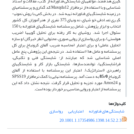
گیری هدفمند، مؤلفه­های شایستگی فناورانه از کتب، مقالات و اسناد
شناسایی و با استفاده از نرم­افزار Maxqda12 کد گذاری و پرسشنامه­ای
در زمینه شایستگی­های فناورانه تهیه شد. در بخش کمی با روش نمونه­
گیری تصادفی خوشه­ای، نمونه­ای 375 نفری از هنرآموزان کل کشور
انتخاب و ابزار پژوهش، شامل پرسشنامه شایستگی­های فناورانه با 150
سئوال اجرا شد. روش­های به کار رفته برای تحلیل گویه­ها (ضریب
هولستی)، و برای رواسازی از روایی صوری، محتوایی (نظر خبرگان) و سازه
(تحلیل عاملی) و برای اعتبار (محاسبه ضریب آلفای کرونباخ برای کل
پرسشنامه و عامل ها) استفاده شد. در نتیجه‌ی این پژوهش، پنج عامل
اصلی شناسایی شد که عبارتند از: شایستگی فنی و تکنیکی،
فراشایستگی­ها، توانمندسازها، شایستگی بازار کار و شایستگی­های
راهبردی (استراتژیک). اعتبار این پرسشنامه با استفاده از آلفای
کرونباخ
85/0
به دست آمد. پرسشنامه نهایی با کمک نرم­افزار SPSS19
و Amos24 مورد تجزیه و تحلیل قرار گرفت. نتیجه نشان داد که این
پرسشنامه از اعتبار و روایی مناسبی برخوردار بوده است.
کلیدواژه‌ها
شایستگی های فناورانه
اعتباریابی
رواسازی
20.1001.1.17354986.1398.14.52.2.3