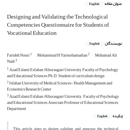
عنوان مقاله
English
Designing and Validating the Technological
Competencies Questionnaire for Students of
Vocational Education
نویسندگان
English
1
2
Farideh Nouri
Mohammad H Yarmohamadian
Mohamad Ali
3
Nadi
1
Azad Eslami Esfahan (Khorasgan) University, Faculty of Psychology
and Educational Sciences, Ph.D. Student of curriculum design
2
Isfahan University of Medical Sciences- Health Management and
Economics Research Center
3
Azad Eslami Esfahan (Khorasgan) University, , Faculty of Psychology
and Educational Sciences, Associate Professor of Educational Sciences
Department
چکیده
English
This article aims to design, validate and approve the technical