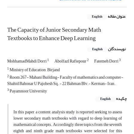
عنوان مقاله
English
The Capacity of Junior Secondary Math
Textbooks to Enhance Deep Learning
نویسندگان
English
1
2
3
MohhamadMahdi Dorri
Abolfazl Rafiepour
Fatemeh Dorri
1
Ministry of Education , Birjand
2
Room 267- Mahani Building- Faculty of mathematics and computer-
Shahid Bahonar U Pajohesh Sq. - 22 Bahman Blv.- Kerman- Iran.
3
Payamnoor University
چکیده
English
In this paper, a content analysis study is reported seeking to assess
lower secondary math textbooks with regard to deep learning of
mathematical concepts. Accordingly, three topics from the seventh,
eighth and ninth grade math textbooks were selected for this