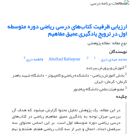
ارزیابی ظرفیت کتاب‌های درسی ریاضی دوره متوسطه
اول در ترویج یادگیری عمیق مفاهیم
نوع مقاله : مقاله پژوهشی
نویسندگان
3
2
1
محمد مهدی دری
Abolfazl Rafiepour
فاطمه دری
1
آموزش‌ و پرورش بیرجند
2
بخش آموزش ریاضی - دانشکده ریاضی و کامپیوتر - دانشگاه شهید باهنر
کرمان- کرمان- ایران
3
عضو هیئت‌علمی دانشگاه پیام نور
چکیده
در این مقاله، یک پژوهشِ تحلیل محتوا گزارش می­شود که هدف آن
بررسی میزان توجه به یادگیری عمیق مفاهیم ریاضی در کتاب‌های
درسی ریاضی دوره متوسطه اول است. بر این اساس محتوای سه
سرفصلِ اعداد، اعمال و جبر از سه کتاب ریاضی هفتم، هشتم و نهم