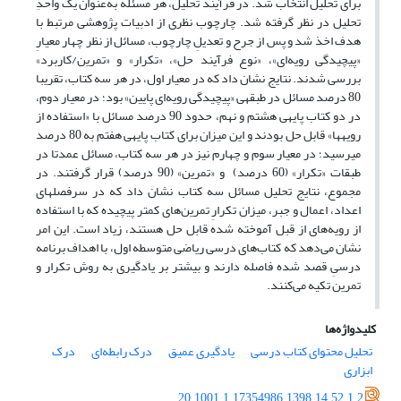
برای تحلیل انتخاب شد. در فرآیند تحلیل، هر مسئله به‌عنوان یک واحدِ
تحلیل در نظر گرفته شد. چارچوب نظری از ادبیات پژوهشی مرتبط با
هدف اخذ شد و پس از جرح و تعدیلِ چارچوب، مسائل از نظر چهار معیارِ
«پیچیدگی رویه‌ای»، «نوع فرآیند حل»، «تکرار» و «تمرین/کاربرد»
بررسی شدند. نتایج نشان داد که در معیار اول، در هر سه کتاب، تقریبا
80 درصد مسائل در طبقه­ی «پیچیدگی رویه‌ای پایین» بود؛ در معیار دوم،
در دو کتاب پایه­ی هشتم و نهم، حدود 90 درصد مسائل با «استفاده از
رویه­ها» قابل حل بودند و این میزان برای کتاب پایه­ی هفتم به 80 درصد
می­رسید؛ در معیار سوم و چهارم نیز در هر سه کتاب، مسائل عمدتا در
طبقات «تکرار» (60 درصد) و «تمرین» (90 درصد) قرار گرفتند. در
مجموع، نتایج تحلیل مسائل سه کتاب نشان داد که در سرفصل­های
اعداد، اعمال و جبر، میزان تکرارِ تمرین‌های کمتر پیچیده که با استفاده
از رویه‌های از قبل آموخته شده قابل حل هستند، زیاد است. این امر
نشان می‌دهد که کتاب‌های درسی ریاضی متوسطه اول، با اهداف برنامه
درسیِ قصد شده فاصله دارند و بیشتر بر یادگیری به روش تکرار و
تمرین تکیه می‌کنند.
کلیدواژه‌ها
تحلیل محتوای کتاب درسی
یادگیری عمیق
درک رابطه‌ای
درک
ابزاری
20.1001.1.17354986.1398.14.52.1.2