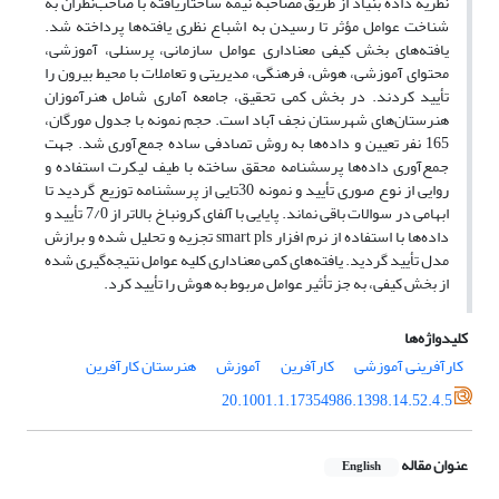
نظریه داده بنیاد از طریق مصاحبه نیمه ساختاریافته با صاحب‌نظران به
شناخت عوامل مؤثر تا رسیدن به اشباع نظری یافته‌ها پرداخته شد.
یافته‌های بخش کیفی معناداری عوامل سازمانی، پرسنلی، آموزشی،
محتوای آموزشی، هوش، فرهنگی، مدیریتی و تعاملات با محیط بیرون را
تأیید کردند. در بخش کمی تحقیق، جامعه آماری شامل هنرآموزان
هنرستان‌های شهرستان نجف آباد است. حجم نمونه با جدول مورگان،
165 نفر تعیین و داده‌ها به روش تصادفی ساده جمع‌آوری شد. جهت
جمع‌آوری داده‌ها پرسشنامه محقق ساخته با طیف لیکرت استفاده و
روایی از نوع صوری تأیید و نمونه 30تایی از پرسشنامه توزیع گردید تا
ابهامی در سوالات باقی نماند. پایایی با آلفای کرونباخ بالاتر از 7/0 تأیید و
داده‌ها با استفاده از نرم افزار
smart pls
تجزیه و تحلیل شده و برازش
مدل تأیید گردید. یافته‌های کمی معناداری کلیه عوامل نتیجه‌گیری شده
از بخش کیفی، به جز تأثیر عوامل مربوط به هوش را تأیید کرد.
کلیدواژه‌ها
کارآفرینی آموزشی
کارآفرین
آموزش
هنرستان کارآفرین
20.1001.1.17354986.1398.14.52.4.5
عنوان مقاله
English