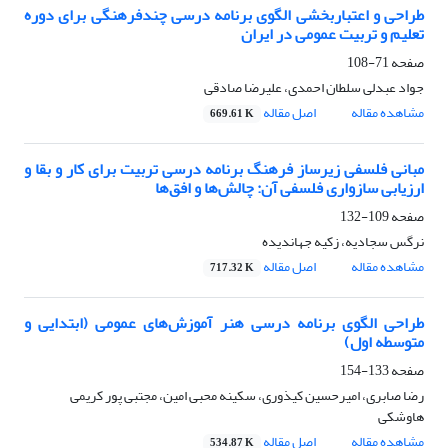
طراحی و اعتباربخشی الگوی برنامه درسی چندفرهنگی برای دوره
تعلیم و تربیت عمومی در ایران
صفحه
71-108
جواد عبدلی سلطان احمدی، علیرضا صادقی
مشاهده مقاله
اصل مقاله
669.61 K
مبانی فلسفی زیرساز فرهنگ برنامه درسی تربیت برای کار و بقا و
ارزیابی سازواری فلسفی آن: چالش‌ها و افق‌ها
صفحه
109-132
نرگس سجادیه، زکیه جهاندیده
مشاهده مقاله
اصل مقاله
717.32 K
طراحی الگوی برنامه درسی هنر آموزش‌های عمومی (ابتدایی و
متوسطه اول)
صفحه
133-154
رضا صابری، امیرحسین کیذوری، سکینه محبی امین، مجتبی پور کریمی
هاوشکی
مشاهده مقاله
اصل مقاله
534.87 K