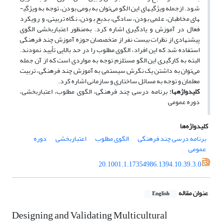
شود. ازجمله ویژگی­های این الگو می‌توان به بومی بودن، توجه به ویژگی­
های مخاطبان، علمی بودن، سادگی، بدیع بودن، نگاه تربیتی، و رویکرد
فعال در آموزش و یادگیری اشاره کرد. به‌منظور اعتباربخشی الگوی
پیشنهادی از نظرات بیست نفر از متخصصان حوزه آموزش چند فرهنگی
استفاده شد که این افراد، الگوی مطلوب را در حد بالایی تأیید نمودند.
البته به کارگیری این الگو مستلزم توجه به مواردی است که از آن جمله
می‌توان به داشتن یک نگرش سیستمی به آموزش چند فرهنگی، تربیت
معلمان و توجه به مسائل ساختاری و سازمانی اشاره کرد.
کلیدواژه
­ها
:
برنامه درسی چند فرهنگی، الگوی مطلوب، اعتباربخشی،
دوره عمومی
کلیدواژه‌ها
برنامه درسی چند فرهنگی
الگوی مطلوب
اعتباربخشی
دوره
عمومی
20.1001.1.17354986.1394.10.39.3.0
عنوان مقاله
English
Designing and Validating Multicultural