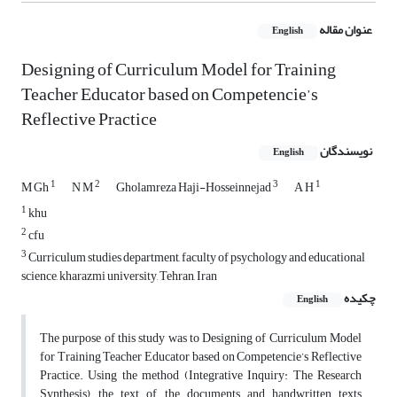
عنوان مقاله
English
Designing of Curriculum Model for Training
Teacher Educator based on Competencie’s
Reflective Practice
نویسندگان
English
1
2
3
1
M Gh
N M
Gholamreza Haji-Hosseinnejad
A H
1
khu
2
cfu
3
Curriculum studies department, faculty of psychology and educational
science, kharazmi university, Tehran, Iran
چکیده
English
The purpose of this study was to Designing of Curriculum Model
for Training Teacher Educator based on Competencie’s Reflective
Practice. Using the method (Integrative Inquiry: The Research
Synthesis), the text of the documents and handwritten texts