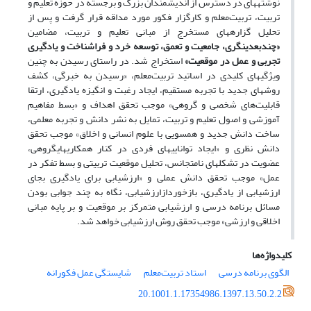
نوشته­های در دسترس از اندیشمندان بزرگ و برجسته در حوزه تعلیم و
تربیت، تربیت‌معلم و کارگزار فکور مورد مداقه قرار گرفت و پس از
تحلیل گزاره­های مستخرج از مبانی تعلیم و تربیت، مضامین
«چندبعدی
نگری، جامعیت و تعمق، توسعه خرد و فراشناخت و یادگیری
تجربی و عمل در موقعیت»
استخراج شد. در راستای رسیدن به چنین
ویژگی­های کلیدی در اساتید تربیت‌معلم، «رسیدن به خبرگی، کشف
روش­های جدید با تجربه مستقیم، ایجاد رغبت و انگیزه یادگیری، ارتقا
قابلیت‌های شخصی و گروهی» موجب تحقق اهداف و «بسط مفاهیم
آموزشی و اصول تعلیم و تربیت، تمایل به نشر دانش و تجربه معلمی،
ساخت دانش جدید و همسویی با علوم انسانی و اخلاق» موجب تحقق
دانش نظری و «ایجاد توانایی­های فردی در کنار همکاری­هایگروهی،
عضویت در تشکل­های نامتجانس، تحلیل موقعیت تربیتی و بسط تفکر در
عمل» موجب تحقق دانش عملی و «ارزشیابی برای یادگیری بجای
ارزشیابی از یادگیری، بازخوردازارزشیابی، نگاه به چند جوابی بودن
مسائل برنامه درسی و ارزشیابی متمرکز بر موقعیت و بر پایه مبانی
اخلاقی و ارزشی» موجب تحقق روش ارزشیابی خواهد شد.
کلیدواژه‌ها
الگوی برنامه درسی
استاد تربیت‌معلم
شایستگی عمل فکورانه
20.1001.1.17354986.1397.13.50.2.2