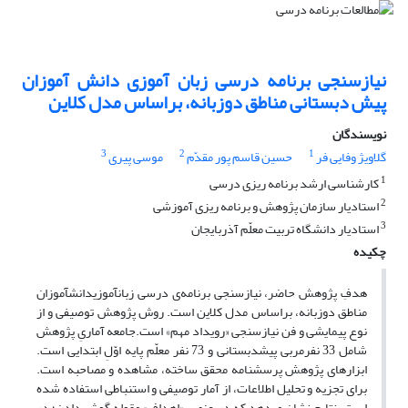
نیازسنجی برنامه درسی زبان آموزی دانش آموزان
پیش دبستانی مناطق دوزبانه، براساس مدل کلاین
نویسندگان
3
2
1
گلاویژ وفایی فر
حسین قاسم پور مقدّم
موسی پیری
1
کارشناسی ارشد برنامه ریزی درسی
2
استادیار سازمان پژوهش و برنامه ریزی آموزشی
3
استادیار دانشگاه تربیت معلّم آذربایجان
چکیده
هدفِ پژوهش حاضر، نیازسنجی برنامه‌ی درسی زبان­­آموزیدانش­آموزان
مناطق دوزبانه، بر­اساس مدل کلاین است. روش پژوهش توصیفی و از
نوع پیمایشی و فن نیازسنجی «رویداد مهم» است.جامعه آماریِ پژوهش
شامل 33 نفرمربی پیش­­دبستانی و 73 نفر معلّم پایه اوّلِ ابتدایی است.
ابزارهای پژوهش پرسش­­نامه محقق ساخته، مشاهده و مصاحبه است.
برای تجزیه و تحلیل اطلاعات، از آمار توصیفی و استنباطی استفاده شده
است. نتایج نشان می­دهد که در عنصر «اهداف» مقوله گوش دادن؛ در