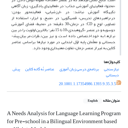
«محتوا» فعالیت­­های آموزشی جذاب؛ در «فعالیت­های یادگیری» زبان­ آگاهی
تکیه­­گاه آموزش نباشد؛ در «ارزشیابی» فعالیت­محور بودن؛
در«راهبردهای تدریس» قصه­­گویی؛ در «منبع، و ابزار» استفاده از
تصاویر، لوح و CD؛ در «زمان»30 دقیقه؛ در «محیط» فضای آموزشی
دوسویه و در عنصر «گروه­بندی»10 تا 15 نفر؛ بالاترین اولویت را در بین
نیازها به خود اختصاص داده است. و نیز بین نظرات مربیان پیش­
دبستانی و معلّمان پایه اوّل ابتدایی در مورد نیازها بر­اساس عناصر
کلاین به غیر از عنصر «زمان» تفاوتِ معنی­داری وجود دارد.
کلیدواژه‌ها
نیازسنجی
برنامه‌ی درسی زبان آموزی
عناصر نُه گانه کلاین
پیش
دبستانی
20.1001.1.17354986.1393.9.35.3.5
عنوان مقاله
English
A Needs Analysis for Language Learning Program
for Pre-school in a Bilingual Environment based