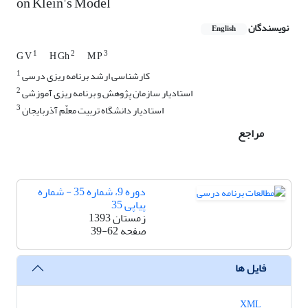
on Klein's Model
نویسندگان
English
1
2
3
G V
H Gh
M P
1
کارشناسی ارشد برنامه ریزی درسی
2
استادیار سازمان پژوهش و برنامه ریزی آموزشی
3
استادیار دانشگاه تربیت معلّم آذربایجان
مراجع
دوره 9، شماره 35 - شماره
پیاپی 35
زمستان 1393
صفحه
39-62
فایل ها
XML