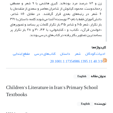
زن و ۷۲ درصد مرد بوده‌اند. کبری هاشمی با ۹ شعر و مصطفی
رحماندوست، محمود کیانوش از شاعران معاصر و سعدی از متقدمان با
۶ شعر در رتبه‌های بعدی قرار گرفتند. در مقابل ۱۱۶ شاعر،
دانش‌آموزان فقط با نام ۳۰ نویسنده آشنا می‌شوند کلمه داستان با ۳۲۱
بار تکرار، شعر ۶۵ و شاعر ۳۵ بار تکرار کلمات پر بسامد و تصویرهای
«خواندن قرآن»، «کتاب» و « کتابخوانی» با ۴۴، ۳۰ و ۲۸ بار تکرار پر
بسامدترین تصاویر بکار رفته در کتاب‌های درسی بودند.
کلیدواژه‌ها
ادبیات کودکان
شعر
داستان
کتاب‌های درسی
مقطع ابتدایی
20.1001.1.17354986.1395.11.40.3.9
عنوان مقاله
English
Children's Literature in Iran's Primary School
Textbooks
نویسنده
English