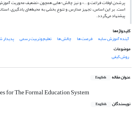
پرشدن اوقات فراغت و...» و نیز چالش-هایی همچون «تضعیف محوریت آموزش رسم
است. بر این اساس، تجهیز مدارس و تنوع بخشی به محیط‌های یادگیری، استا
پیشنهاد می‌گردد.
کلیدواژه‌ها
آینده آموزش سایه
فرصت ها
چالش ها
تعلیم وتربیت رسمی
پدیدار ش
موضوعات
روش کیفی
عنوان مقاله
English
ges for The Formal Education System
نویسندگان
English