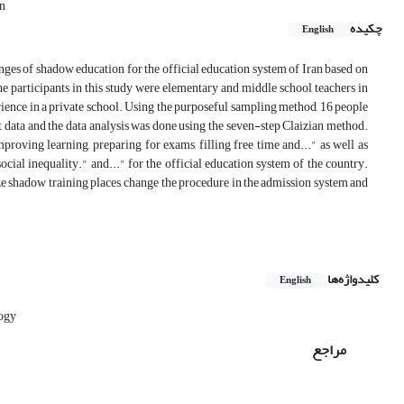
an
چکیده
English
nges of shadow education for the official education system of Iran based on
e participants in this study were elementary and middle school teachers in
rience in a private school. Using the purposeful sampling method, 16 people
t data and the data analysis was done using the seven-step Claizian method.
roving learning, preparing for exams, filling free time and..." as well as
ocial inequality." and..." for the official education system of the country.
ize shadow training places, change the procedure in the admission system and
کلیدواژه‌ها
English
ogy
مراجع