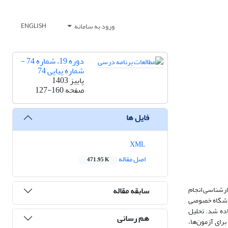
ورود به سامانه
ENGLISH
دوره 19، شماره 74 -
شماره پیاپی 74
پاییز 1403
صفحه
127-160
فایل ها
XML
اصل مقاله
471.95 K
ارشناسی انجام
سابقه مقاله
ی، تجربه تدریس در آموزشگاه خصوصی
تاریافته استفاده شد. تحلیل
هم رسانی
رای آزمون‌ها،