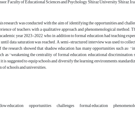
sor, Faculty of Educational Sciences and Psychology, Shiraz University, Shiraz, Ir
is research was conducted with the aim of identifying the opportunities and challe
erience of teachers, with a qualitative approach and phenomenological method. Th
 academic year 2023-2022, who, in addition to formal education, had teaching expe
 until data saturation was reached. A semi-structured interview was used to collec
f the research showed that shadow education has many opportunities such as: "imp
ch as "weakening the centrality of formal education, educational discrimination, s
, it is suggested to equip schools and diversify the learning environments, standard
 of schools and universities.
adow education
opportunities
challenges
formal education
phenomenol