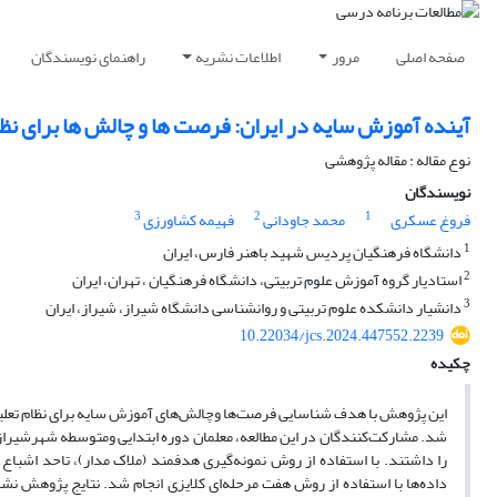
صفحه اصلی
مرور
اطلاعات نشریه
راهنمای نویسندگان
آینده آموزش سایه در ایران: فرصت ها و چالش ها برای نظ
نوع مقاله : مقاله پژوهشی
نویسندگان
3
2
1
فروغ عسکری
محمد جاودانی
فهیمه کشاورزی
1
دانشگاه فرهنگیان پردیس شهید باهنر فارس، ایران
2
استادیار گروه آموزش علوم تربیتی، دانشگاه فرهنگیان ، تهران، ایران
3
دانشیار دانشکده علوم تربیتی و روانشناسی دانشگاه شیراز، شیراز، ایران
10.22034/jcs.2024.447552.2239
چکیده
این پژوهش با هدف شناسایی فرصت‌ها وچالش‌های آموزش سایه برای نظام تعلیم
داده‌ها با استفاده از روش هفت مرحله‌ای کلایزی انجام شد. نتایج پژوهش ن