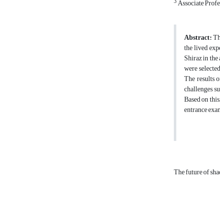
3
Associate Profes
Abstract:
Th
the lived exp
Shiraz in the
were selected
The results o
challenges su
Based on this
entrance exam
The future of sh