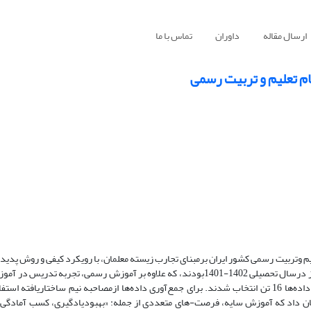
ارسال مقاله
داوران
تماس با ما
ام تعلیم و تربیت رسمی
 وتربیت رسمی کشور ایران برمبنای تجارب زیسته معلمان، با رویکرد کیفی و روش پدید
شد. مشارکت‌کنندگان در این مطالعه، معلمان دوره ابتدایی ومتوسطه شهرشیراز درسال تحصیلی 1402-1401بودند، که علاوه بر آموزش رسم
را داشتند. با استفاده از روش نمونه‌گیری هدفمند (ملاک مدار)، تاحد اشباع داده‌ها 16 تن انتخاب شدند. برای جمع‌آوری داده‌ها ازمصاحبه نیم ساخ
شان داد که آموزش سایه، فرصت-های متعددی از جمله: «بهبودیادگیری، کسب آمادگی ب