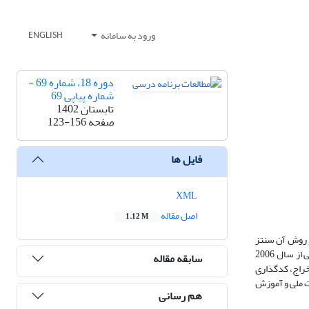
ورود به سامانه
ENGLISH
دوره 18، شماره 69 -
شماره پیاپی 69
تابستان 1402
صفحه
123-156
فایل ها
XML
اصل مقاله
1.12 M
و روش آن سنتز
پژوهی است که در آن پژوهش‌های مرتبط به صورت نظام مند انتخاب، واکاوی محتوایی و دسته بندی شده‌اند. جامعه مورد مطالعه مقالات مرتبط به بازی‌های بومی- محلی از سال 2006
سابقه مقاله
مضامین اصلی استخراج، کدگذاری
ت ملی و آموزش
هم رسانی