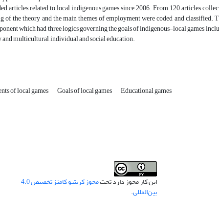
ed articles related to local indigenous games since 2006. From 120 articles collect
g of the theory and the main themes of employment were coded and classified. Th
onent which had three logics governing the goals of indigenous-local games inclu
y and multicultural, individual and social education.
ts of local games
Goals of local games
Educational games
این کار مجوز دارد تحت
مجوز کریتیو کامنز تخصیص 4.0
بین‌المللی
.