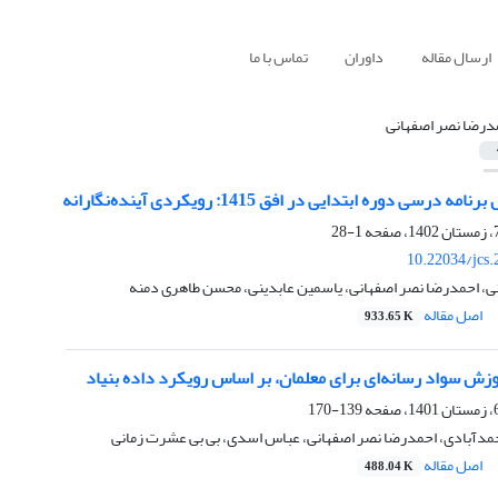
ارسال مقاله
داوران
تماس با ما
درضا نصر اصفهانی
رسی دوره ابتدایی در افق 1415: رویکردی آینده‌نگارانه
1-28
10.22034/jcs
نی، احمدرضا نصر اصفهانی، یاسمین عابدینی، محسن طاهری دمنه
اصل مقاله
933.65 K
زش سواد رسانه‌ای برای معلمان، بر اساس رویکرد داده بنیاد
139-170
دآبادی، احمدرضا نصر اصفهانی، عباس اسدی، بی بی عشرت زمانی
اصل مقاله
488.04 K