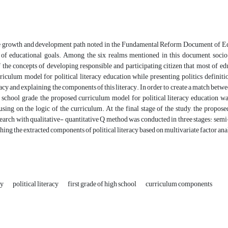
 growth and development path noted in the Fundamental Reform Document of Educat
of educational goals. Among the six realms mentioned in this document, socio-p
f the concepts of developing responsible and participating citizen that most of educ
iculum model for political literacy education while presenting politics definiti
eracy and explaining the components of this literacy. In order to create a match betw
h school grade, the proposed curriculum model for political literacy education w
sing on the logic of the curriculum. At the final stage of the study, the propose
search with qualitative- quantitative Q method was conducted in three stages: sem
ing the extracted components of political literacy based on multivariate factor an
cy
political literacy
first grade of high school
curriculum components