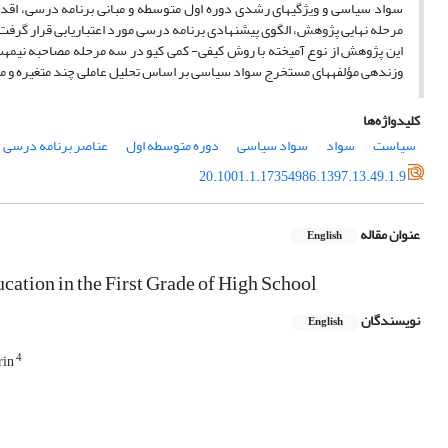
سواد سیاسی و ویژگی­های رشدی دوره اول متوسطه و مبانی برنامه درسی، اقدا
مرحله نهایی پژوهش، الگوی پیشنهادی برنامه درسی مورد اعتباریابی قرار گرفت
این پژوهش از نوع آمیخته با روش کیفی- کمی کیو در سه مرحله مصاحبه­ نیمه­سا
وزن­دهی مؤلفه­های مستخرج سواد سیاسی بر اساس تحلیل عاملی چند متغیره و مر
کلیدواژه‌ها
سیاست
سواد
سواد سیاسی
دوره متوسطه اول
عناصر برنامه درسی
20.1001.1.17354986.1397.13.49.1.9
عنوان مقاله
English
cation in the First Grade of High School
نویسندگان
English
4
rin