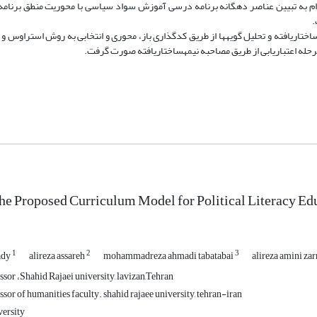
م به تبیین عناصر ده­گانه برنامه درسی آموزش سواد سیاسی با محوریت منطق برنامه 
.
ختاریافته و تحلیل گویه­ها از طریق کدگذاری باز، محوری و انتخابی به روش استراوس و 
حله اعتباریابی از طریق مصاحبه نیمه­ساختاریافته صورت گرفت.
he Proposed Curriculum Model for Political Literacy Edu
1
2
3
ady
alireza assareh
mohammadreza ahmadi tabatabai
alireza amini zar
sor ،Shahid Rajaei university, lavizan,Tehran
sor of humanities faculty. shahid rajaee university, tehran-iran
ersity