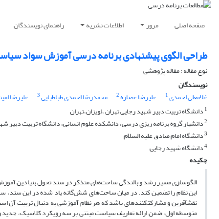
صفحه اصلی
مرور
اطلاعات نشریه
راهنمای نویسندگان
طراحی الگوی پیشنهادی برنامه درسی آموزش سواد سیاسی
نوع مقاله : مقاله پژوهشی
نویسندگان
3
2
1
غلامعلی احمدی
علیرضا عصاره
محمدرضا احمدی طباطبایی
علیرضا امین
1
دانشگاه تربیت دبیر شهید رجایی تهران ،لویزان،تهران
2
دانشیار گروه برنامه ریزی درسی، دانشکده علوم انسانی، دانشگاه تربیت دبیر شهید
3
دانشگاه امام صادق علیه السلام
4
دانشگاه شهید رجایی
چکیده
الگوسازی مسیر رشد و بالندگی ساحت‌های متذکر در سند تحول بنیادین آموزش 
این نظام را تضمین کند. در میان ساحت‌های شش‌گانه یاد شده در این سند،
نقش­آفرین و مشارکت­کننده­ای باشد که هر نظام آموزشی به دنبال تربیت آن ا
متوسطه اول، ضمن ارائه تعاریف سیاست مبتنی بر سه رویکرد کلاسیک، جدید و اسلا