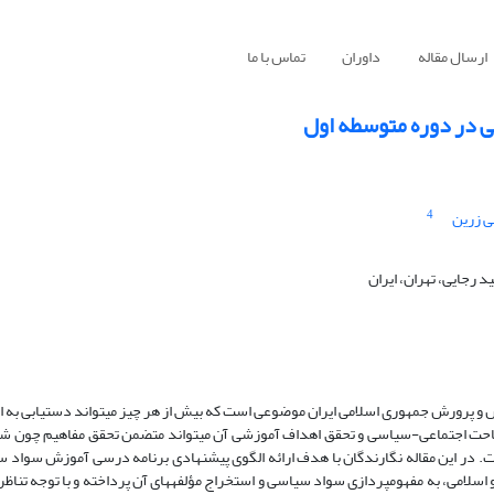
ارسال مقاله
داوران
تماس با ما
 در دوره متوسطه اول
4
ی زرین
 رجایی، تهران، ایران
و پرورش جمهوری اسلامی ایران موضوعی است که بیش از هر چیز می­تواند دستیابی به
 ساحت اجتماعی-سیاسی و تحقق اهداف آموزشی آن می­تواند متضمن تحقق مفاهیم چون ش
ست. در این مقاله نگارندگان با هدف ارائه الگوی پیشنهادی برنامه درسی آموزش سواد 
می، به مفهوم­پردازی­ سواد سیاسی و استخراج مؤلفه­های آن پرداخته و با توجه تناظر م