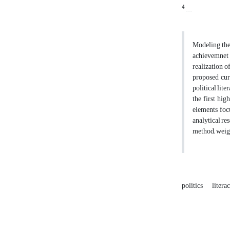
4
...
Modeling the
achievemnet 
realization o
proposed curr
political lit
the first hig
elements focu
analytical re
method; weigh
politics
litera