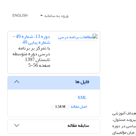
ورود به سامانه
ENGLISH
دوره 13، شماره 49 -
شماره پیاپی 49
با تمرکز بر برنامه
درسی دوره متوسطه
تابستان 1397
صفحه
5-56
فایل ها
XML
اصل مقاله
1.58 M
 اهداف آموزشی
هروند مسئول،
سابقه مقاله
سیاسی در دوره
یان مؤلفه­های