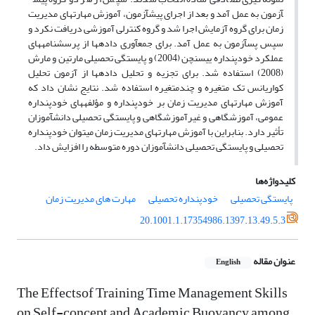
آزمون به عمل آمد و بعد از اجرای پیش­آزمون، آموزش مهارت­های مدیریت
زمان برای گروه آزمایش اجرا شد و گروه کنترلی آموزشی دریافت نکرد و
سپس پس­آزمون به عمل آمد. برای جمع­آوری داده­ها از پرسشنامه­های
عملکرد خودپنداره یی­سن­چن (2004) و پایستگی تحصیلی مارتین و مارش
(2008) استفاده شد. برای تجزیه و تحلیل داده­ها از آزمون تحلیل
کواریانس تک متغیره و چندمتغیره استفاده شد. نتایج نشان داد که
آموزش مهارت­های مدیریت زمان بر خودپنداره و مؤلفه­های خودپنداره
عمومی، آموزشگاهی و غیرآموزشگاهی و پایستگی تحصیلی دانش­آموزان
تأثیر دارد. بنابراین با آموزش مهارت­های مدیریت زمان می­توان خودپنداره
تحصیلی و پایستگی تحصیلی دانش­آموزان دوره متوسطه را افزایش داد.
کلیدواژه‌ها
پایستگی تحصیلی
خودپنداره تحصیلی
مهارت های مدیریت زمان
20.1001.1.17354986.1397.13.49.5.3
عنوان مقاله
English
The Effectsof Training Time Management Skills
on Self-concept and Academic Buoyancy among