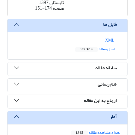
تابستان 1397
صفحه
151-174
فایل ها
XML
اصل مقاله
387.32 K
سابقه مقاله
هم رسانی
ارجاع به این مقاله
آمار
تعداد مشاهده مقاله
1,845