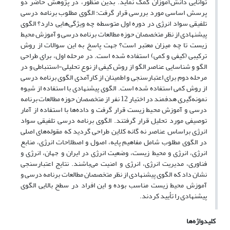
توانایی دانش‌آموزان کمک نماید. بدین منظور، در پژوهش حاضر دو
پرسش اساسی مورد بررسی قرار گرفت: الگوی مطلوب برنامه درسی
تلفیقی سواد انرژی در دوره اول متوسطه چه ویژگی‌هایی دارد؟ الگوی
پیشنهادی از نظر متخصصان حوزه مطالعات برنامه درسی و آموزش محیط
زیست تا چه میزان معتبر است؟ جهت پاسخ به این سوالات از روش
ترکیبی (کیفی و کمی) استفاده شده است. در مرحله اول، برای طراحی
الگو و شناسایی عناصر الگو از روش کیفی از نوع تحلیلی-استنباطی و در
مرحله دوم برای اعتبارسنجی و اطمینان از کارآمدی الگوی برنامه درسی
از روش کمی استفاده شده است. الگوی پیشنهادی با استفاده از شیوه
نمونه‌گیری هدفمند در اختیار 12 نفر از متخصصان حوزه مطالعات برنامه
درسی و آموزش محیط زیست قرار گرفت و داده‌ها با استفاده از آمار
توصیفی مورد تحلیل قرار گرفتند. الگوی برنامه درسی تلفیقی سواد
انرژی براساس عناصر نه گانه کلاین طراحی گردید که مقوله‌های اصلی
در الگوی مطلوب شامل مفاهیم پایه، اصول و اصطلاحات انرژی، منابع
انرژی، انرژی و محیط زیست، وضعیت انرژی در ایران و جهان، انرژی و
فناوری، مدیریت انرژی، انرژی و امنیت می‌باشند. نتایج اعتبارسنجی
نشان داد که الگوی پیشنهادی از نظر متخصصان مطالعات برنامه درسی و
آموزش محیط زیست مناسب بوده و این افراد در سطح بالایی الگوی
پیشنهادی را تأیید کردند.
کلیدواژه‌ها