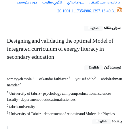
برنامه درسی تلفیقی
سواد انرژی
الگوی مطلوب
دوره متوسطه
20.1001.1.17354986.1397.13.49.3.1
عنوان مقاله
English
Designing and validating the optimal Model of
integrated curriculum of energy literacy in
secondary education
نویسندگان
English
1
2
2
somayyeh mola
eskandar fathiazar
yousef adib
abdolrahman
3
namdar
1
Univercity of tabriz- psychology &amp;amp; educational sciences
faculty- department of educational sciences
2
tabriz university
3
University of Tabriz- department of Atomic and Molecular Physics,
چکیده
English