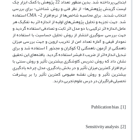
ابتدایی پرداخته شد. بدین منظور تعداد 22 پژوهش با کمک ابزار چک
لیست گزینش پژوهش‌ها- از نظر فنی و روش شناختی- برای بررسی
انتخاب شدند. برای محاسبه شاخص‌ها از نرم افزار 2- CMA استفاده
شد. جهت تجزیه و تحلیل پژوهش‌های اولیه از اندازه اثر به تفکیک هر
عامل اندازه اثر ترکیبی با دو مدل اثر ثابت و تصادفی استفاده گردید و
جهت بررسی سوگیری انتشار از روش تحلیل حساسیت با استفاده از
نمودار قیفی و آماره تعداد امن از تخریب اروین و جهت بررسی میزان
ناهمگنی از آزمون ناهمگنی Q کوکران و مجذور I استفاده شد و برای
تبدیل اندازه اثر از ضریب z فیشر استفاده گردید. یافته‌های این تحقیق
نشان داد که روش تدریس کاوشگری بیشترین تأثیر و روش سنتی با
نرم افزار کمترین میزان تأثیر و در بخش یادگیری، مدل چرخه یادگیری
بیشترین تأثیر و روش نقشه مفهومی کمترین تأثیر را بر پیشرفت
تحصیلی فراگیران در درس علوم تجربی دارند.
[1]. Publication bias
[2]. Sensitivity analysis