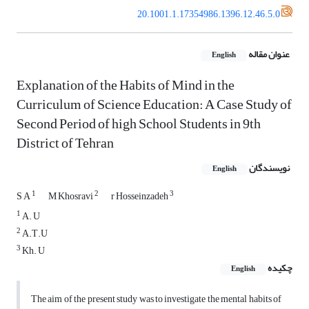
20.1001.1.17354986.1396.12.46.5.0
عنوان مقاله
English
Explanation of the Habits of Mind in the
Curriculum of Science Education: A Case Study of
Second Period of high School Students in 9th
District of Tehran
نویسندگان
English
1
2
3
S A
M Khosravi
r Hosseinzadeh
1
A. U
2
A.T.U
3
Kh. U
چکیده
English
The aim of the present study was to investigate the mental habits of