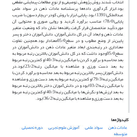
انتخاب شدند.روش پژوهش توصیفی و از نوع مطالعات پیمایشی مقطعی
بود.ابزار گردآوری داده‌ها پرسشنامه عادات ذهن در سواد علمی
عبدالملکی(1391) بود، پایایی ابزار با روش کودر-ریچاردسون با ضریب
پایایی(78/0) مناسب برآورد گردید و روایی صوری و محتوایی آن
موردتأیید متخصصان قرار گرفت.یافته‌ها نشان داد که وضعیت متغیر
عادات ذهن و ابعاد آن در کل دانش‌آموزان، دانش‌آموزان دختر و پسر
پایین‌تر از وضع مطلوب و در سطح05/0معنادار بود.همچنین تفاوت
معناداری در رتبه‌بندی ابعاد متغیر عادات ذهن در دانش‌آموزان در
سطح05/0وجود داشت که در کل دانش‌آموزان بالاترین رتبه مربوط به
بعد محاسبه و برآورد کردن با میانگین رتبه(40/3)و کمترین رتبه مربوط
به بعد دست ورزی و مشاهده با میانگین رتبه(23/2)بود.در
دانش‌آموزان پسر بالاترین رتبه مربوط به بعد محاسبه و برآورد کردن با
میانگین رتبه(79/3)و کمترین رتبه مربوط به بعد دست ورزی و مشاهده
با میانگین رتبه(03/2)بود و در دانش‌آموزان دختر بالاترین رتبه مربوط
به بعد ارزش‌ها و نگرش‌ها با میانگین رتبه(40/3)و کمترین رتبه مربوط
به بعد دست ورزی و مشاهده با میانگین رتبه(36/2)بود.
کلیدواژه‌ها
عادات ذهن
سواد علمی
آموزش علوم تجربی
دوره تحصیلی
متوسطه