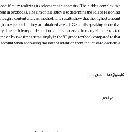
ace difficulty realizing its relevance and necessity. The hidden complexities
hem in textbooks. The aim of this study is to determine the role of reasoning,
hough a content analysis method. The results show that the highest amount
ough unexpected findings are obtained as well. Generally speaking, deductive
udy. The deficiency of deduction could be observed in many chapters related
th
creased by two times surprisingly in the 8
grade textbook compared to that
o account when addressing the shift of attention from inductive to deductive
کلیدواژه‌ها
English
مراجع