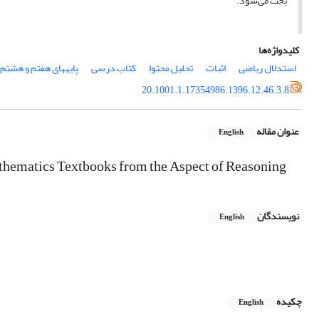
بحث می‌شود.
کلیدواژه‌ها
استدلال ریاضی
اثبات
تحلیل محتوا
کتاب درسی
پایه­های هفتم و هشتم
20.1001.1.17354986.1396.12.46.3.8
عنوان مقاله
English
athematics Textbooks from the Aspect of Reasoning
نویسندگان
English
چکیده
English