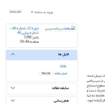
ورود به سامانه
ENGLISH
دوره 12، شماره 46 -
شماره پیاپی 46
پاییز 1396
صفحه
59-84
فایل ها
XML
اصل مقاله
705.5 K
بات پنهان شده،
ای درسی ریاضی
 سطوح استنتاج
سابقه مقاله
هشتم یک دست و
 هشتم، نه تنها
هم رسانی
نظر گرفته شود،