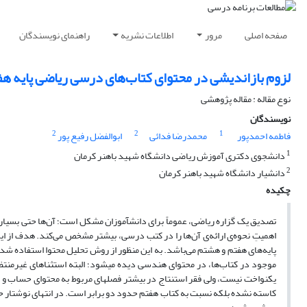
صفحه اصلی
مرور
اطلاعات نشریه
راهنمای نویسندگان
لزوم بازاندیشی در محتوای کتاب‌های درسی ریاضی پایه هف
نوع مقاله : مقاله پژوهشی
نویسندگان
2
2
1
فاطمه احمدپور
محمدرضا فدائی
ابوالفضل رفیع پور
1
دانشجوی دکتری آموزش ریاضی دانشگاه شهید باهنر کرمان
2
دانشیار دانشگاه شهید باهنر کرمان
چکیده
تصدیق یک گزاره ریاضی، عموماً برای دانش­آموزان مشکل است؛ آن‌ها حتی بسیاری 
اهمیتِ نحوه‌ی ارائه‌ی آن‌ها را در کتب درسی، بیشتر مشخص می‌کند. هدف از 
پایه‌های هفتم و هشتم می‌باشد. به این منظور از روش تحلیل محتوا استفاده شد
موجود در کتاب‌ها، در محتوای هندسی دیده می­شود؛ البته استثناهای غیرمن
یکنواخت نیست، ولی فقر استنتاج در بیشتر فصل­های مربوط به محتوای حساب و آما
کاسته نشده بلکه نسبت به کتاب هفتم حدود دو برابر است. در انتهای نوشتار حاض