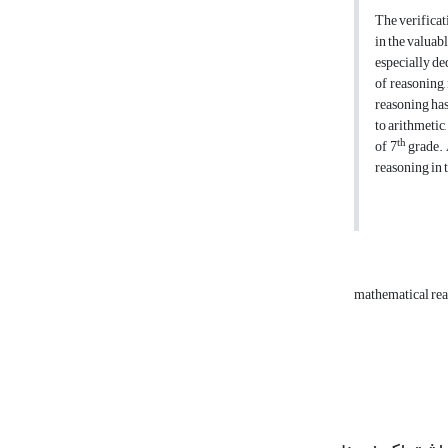
The verificat
in the valuab
especially de
of reasoning,
reasoning has
to arithmetic
th
of 7
grade. 
reasoning in 
mathematical re