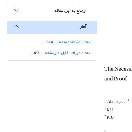
ارجاع به این مقاله
آمار
تعداد مشاهده مقاله
1,131
تعداد دریافت فایل اصل مقاله
636
The Necessi
and Proof
1
F Ahmadpour
1
K U
2
K.U