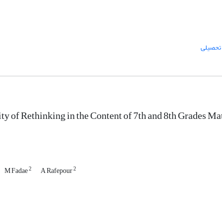
 تحصیلی
ty of Rethinking in the Content of 7th and 8th Grades M
2
2
M Fadae
A Rafepour