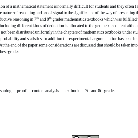
ion of a mathematical statement is normally difficult for students; and they often f
le nature of reasoning and proof signal to the significance of the way of presenting t
th
th
ductive reasoning in 7
and 8
grades mathematics textbooks which was fulfilled t
 including different kinds of deduction, is allocated to the geometric content, alth
 not been distributed uniformly in the chapters of mathematics textbooks under st
, probability and statistics. In addition, the experimental argumentation has been in
At the end of the paper, some considerations are discussed that should be taken int
these grades.
asoning
proof
content analysis
textbook
7th and 8th grades