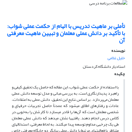
تأملی بر ماهیت تدریس با الهام از حکمت عملی شواب:
با تأکید بر دانش عملی معلمان و تبیین ماهیت معرفتی
آن
نویسنده
خلیل غلامی
استادیار دانشگاه کردستان
چکیده
با استفاده از حکمت عملی شواب، این مقاله که حاصل یک تحقیق کیفی و
راهبرد پدیدارنگاری است، به بررسی مبانی و مدل توسعه دانش عملی
معلمان می‌پردازد. بر اساس نتایج این تحقیق، دانش عملی به اعتقادات،
عادات و رفتارهای اطلاق می­شود که عمدتاً حاصل تجربیات حرفه­ای و
شخصی معلمان است که آن‌ها را قادر می­سازد تا کارشان را به‌خوبی در
کلاس درس انجام دهند. یافته­ها نشان می­دهد که دانش عملی معلمان
طی یک چرخه­ی مداوم توسعه پیدا می­کنند. به لحاظ معرفتی، استدلال­های
متناظر با فعالیت­های مرتبط با دانش عملی بیانگر دو جایگاه معرفتی خاص