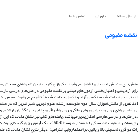
ارسال مقاله
داوران
تماس با ما
 نقشه مفهومی
 پژوهش‌های سنجش تحصیلی را شامل می‌شود. یکی از پرکاربردترین شیوه‌های سنجش سا
جرای آزمایشی و اعتباربخشی آزمون‌های مبتنی بر نقشه مفهومی در متن‌های درسی فارس
زاد، ترسیم هدایت شده، تکمیل آزاد و تکمیل هدایت شده ) تشریح می‌شود. سپس به 
آزمون‌ها پرداخته می‌شود که در این پژوهش این آزمون‌ها در بین یک نمونه 221 نفری از دانش‌آموزان سال دوم متوسطه رشته علوم تجربی شهر تب
شاخص‌های روایی محتوایی، روایی ملاکی، روایی افتراقی و پایایی نمره گذاران ارائه می‌
متن‌های درسی فارسی امکان‌پذیر می‌باشد. یافته‌های کمّی نیز نشان دادند که این آزمو
محتوایی بالایی برخوردار هستند. همچنین نمرات حاصل از این نوع آزمون‌ها دارای مقادیر متفاوت همبستگی ( با مقدار متوسط 0
دو گروه تحصیلی بالا و پائین برآمدند(روایی افتراقی). دیگر نتایج نشان دادند که ضر