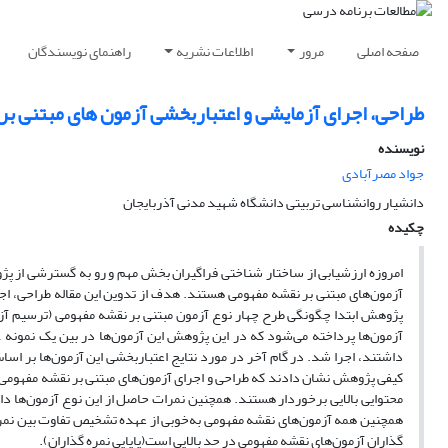
صفحه اصلی
مرور
اطلاعات نشریه
راهنمای نویسندگان
طراحی، اجرای آزمایشی و اعتباربخشی آزمون های مبتنی بر
نویسنده
جواد مصرآبادی
دانشیار روانشناسی تربیتی دانشگاه شهید مدنی آذربایجان
چکیده
امروزه ارزشیابی از ساختار شناختی فراگیران بخش مهم و رو به گسترشی از
آزمون‌های مبتنی بر نقشه مفهومی هستند. هدف از تدوین این مقاله طراحی، ا
پژوهش ابتدا چگونگی طرح چهار نوع آزمون مبتنی بر نقشه مفهومی (ترسیم آ
داشتند، اجرا شد. در گام آخر در مورد نتایج اعتباربخشی این آزمون‌ها بر اساس 
کیفی پژوهش نشان دادند که طراحی و اجرای آزمون‌های مبتنی بر نقشه مفهومی در 
همچنین همه آزمون‌های نقشه مفهومی به‌خوبی از عهده تشخیص تفاوت بین نمرات 
گذاران آزمون‌های نقشه مفهومی در حد بالایی است(پایایی نمره گذاران).