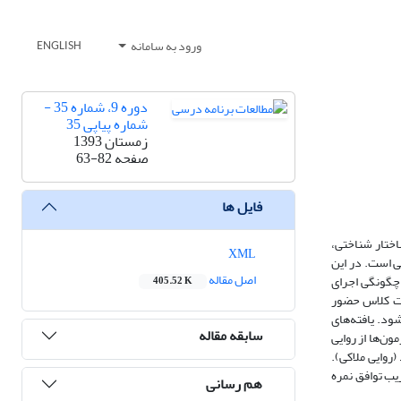
ورود به سامانه
ENGLISH
دوره 9، شماره 35 -
شماره پیاپی 35
زمستان 1393
صفحه
63-82
فایل ها
ختار شناختی،
XML
ی است. در این
اصل مقاله
چگونگی اجرای
405.52 K
ریز که در هشت کلاس حضور
شود. یافته‌های
سابقه مقاله
ن‌ها از روایی
50/ ) با یک آزمون چهارگزینه‌ای بودند (روایی ملاکی).
یب توافق نمره
هم رسانی