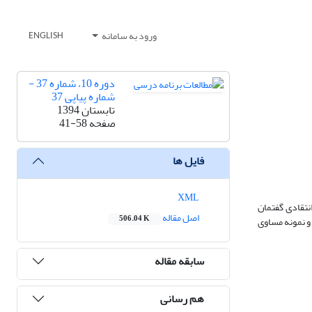
ورود به سامانه
ENGLISH
دوره 10، شماره 37 -
شماره پیاپی 37
تابستان 1394
صفحه
41-58
فایل ها
XML
نتقادی گفتمان
اصل مقاله
506.04 K
ن لیوون استفاده شده است. روش مورد استفاده در این پژوهش، کمّی و از نوع توصیفی است. جامعه مورد نظر کتاب فارسی پایه ششم ابتدایی در سال تحصیلی 92-91 و نمونه مساوی
سابقه مقاله
هم رسانی