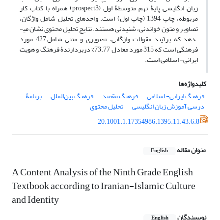
زبان انگلیسی پایۀ نهم متوسطۀ اول (prospect3) همراه با کتاب کار
مربوطه، چاپ 1394 (چاپ اول) است. واحدهای تحلیل شامل واژگان،
تصاویر و متون خواندنی، شنیدنی هستند. نتایج تحلیل محتوی نشان می­
دهد که برآیند مقولات واژگانی، تصویری و متنی شامل 427 مورد
فرهنگی است که 315 مورد معادل 73.77% دربردارندۀ فرهنگ و هویت
ایرانی- اسلامی است.
کلیدواژه‌ها
فرهنگ ایرانی- اسلامی
فرهنگ مقصد
فرهنگ بین‌الملل
برنامۀ
درسی آموزش زبان انگلیسی
تحلیل محتوی
20.1001.1.17354986.1395.11.43.6.8
عنوان مقاله
English
A Content Analysis of the Ninth Grade English
Textbook according to Iranian-Islamic Culture
and Identity
نویسندگان
English