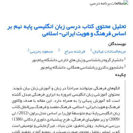
تحلیل محتوی کتاب درسی زبان انگلیسی پایه نهم بر
اساس فرهنگ و هویت ایرانی- اسلامی
نویسندگان
2
2
1
مریم السادات غیاثیان
فرشته سراج
مسعود بحرینی
1
دانشیار گروه زبانشناسی و زبان های خارجی دانشگاه پیام نور
2
دانشجوی دکتری زبانشناسی همگانی، دانشگاه پیام نور
چکیده
الگوهای فرهنگی می­توانند صراحتاً در زبان و آموزش زبان بیان شوند.
محتوای آموزشی زبان انگلیسی امروزه به ابزاری فرهنگی مبدل گشته
است که آموزش پنهانی را به همراه دارد. این مقاله با هدف واکاوی
فرهنگ و هویت ایرانی- اسلامی، فرهنگ مقصد و فرهنگ بین‌الملل کتاب
زبان انگلیسی پایۀ نهم متوسطۀ اول را بر اساس مدل براون (2012)، لی
(2009) و زیر مقوله­های فرهنگی، طرح پیشنهادی داوری اردکانی (1386)
بررسی می‌نماید. روش تحقیق، متن بنیاد، غیرآزمایشی و توصیفی است
که بر اساس تحلیل محتوی صورت می­پذیرد. نمونه آماری تحقیق کتاب