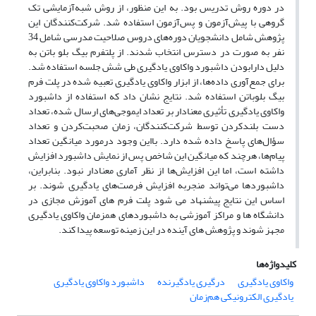
در دوره روش تدریس بود. به این منظور، از روش شبه‌آزمایشی تک
گروهی با پیش‌آزمون و پس‌آزمون استفاده شد. شرکت‌کنندگان این
پژوهش شامل دانشجویان دوره‌های دروس صلاحیت مدرسی شامل 34
نفر به صورت در دسترس انتخاب شدند. از پلتفرم بیگ بلو باتن به
دلیل دارابودن داشبورد واکاوی یادگیری طی شش جلسه استفاده شد.
برای جمع‌آوری داده‌ها، از ابزار واکاوی یادگیری تعبیه شده در پلت فرم
بیگ بلوباتن استفاده شد. نتایج نشان داد که استفاده از داشبورد
واکاوی یادگیری تأثیری معنادار بر تعداد ایموجی‌های ارسال شده، تعداد
دست بلندکردن توسط شرکت‌کنندگان، زمان صحبت‌کردن و تعداد
سؤال‌های پاسخ داده شده دارد. بااین وجود درمورد میانگین تعداد
پیام‌ها، هرچند که میانگین این شاخص‌ پس از نمایش داشبورد افزایش
داشته است، اما این افزایش‌ها از نظر آماری معنادار نبود. بنابراین،
داشبوردها می‌تواند منجربه افزایش فرصت‌های یادگیری شوند. بر
اساس این نتایج پیشنهاد می شود پلت فرم های آموزش مجازی در
دانشگاه ها و مراکز آموزشی به داشبوردهای همزمان واکاوی یادگیری
مجهز شوند و پژوهش های آینده در این زمینه توسعه پیدا کند.
کلیدواژه‌ها
واکاوی یادگیری
درگیری یادگیرنده
داشبورد واکاوی یادگیری
یادگیری الکترونیکی هم‌زمان