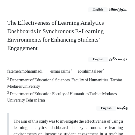
عنوان مقاله
English
The Effectiveness of Learning Analytics
Dashboards in Synchronous E-Learning
Environments for Enhancing Students’
Engagement
نویسندگان
English
1
2
3
fatemeh mohammadi
esmai azimi
ebrahim talaee
2
Department of Educational Sciences. Faculty of Humanities. Tarbiat
Modares University
3
Department of Education Faculty of Humanities Tarbiat Modares
University Tehran Iran
چکیده
English
The aim of this study was to investigate the effectiveness of using a
learning analytics dashboard in synchronous e-learning
environments on increasing student engagement in a teaching