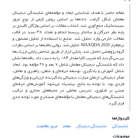
مقاله حاضر با هدف شناسایی ابعاد و مؤلفه‌های شایستگی دیجیتال
معلمان شکل گرفت. داده‌ها بر اساس روش کیفی از نوع مرور
سیستماتیک جمع‌آوری شد. انتخاب مقالات بر اساس واژگان کلیدی بر
پایه نظر خبرگان و ساختار پریسما انجام و تعداد ۳۸ سند در قالب
مقالات خارجی وارد تحلیل شد. منابع با استفاده از تحلیل مضمون و
نرم‌افزار 2020 MAXQDA تحلیل شد. روایی یافته‌ها بر اساس نظرات
گروه پژوهشی حاصل شد، پایایی ابزار از طریق شاخص پایایی ارزیاب‌ها
بررسی گردید که ضریب کاپا مقدار ۸۴/. را به دست داد. یافته‌ها نشان
داد که شایستگی دیجیتال معلمان شامل ۷ بعد و ۲۷ مؤلفه بود. ابعاد
شامل آموزش و یادگیری، توسعه حرفه‌ای و شغلی، راهبری و تعامل،
تفکر دیجیتالی، ارتقای مهارت دیجیتالی یادگیرنده، ارزیابی و ویژگی‌های
فردی بود. با توجه به نتایج، پیشنهاد می‌شود آموزش‌های حرفه‌ای
مبتنی بر فناوری، تدریس تعاملی در محیط‌های مجازی و ترکیب
شایستگی‌های دیجیتالی معلمان با مؤلفه‌های مستخرج مورد توجه جدی
قرار گیرد.
کلیدواژه‌ها
شایستگی
شایستگی دیجیتال
معلم
مرور نظام‌مند
موضوعات