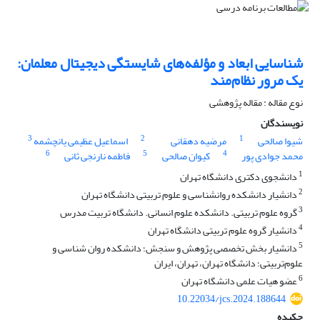
شناسایی ابعاد و مؤلفه‌های شایستگی دیجیتال معلمان:
یک مرور نظام‌مند
نوع مقاله : مقاله پژوهشی
نویسندگان
3
2
1
شیوا صالحی
مرضیه دهقانی
اسماعیل عظیمی یانچشمه
6
5
4
محمد جوادی پور
کیوان صالحی
فاطمه نارنجی ثانی
1
دانشجوی دکتری دانشگاه تهران
2
دانشیار دانشکده روانشناسی و علوم تربیتی دانشگاه تهران
3
گروه علوم تربیتی. دانشکده علوم انسانی. دانشگاه تربیت مدرس
4
دانشیار گروه علوم تربیتی دانشگاه تهران
5
دانشیار بخش تخصصی پژوهش و سنجش؛ دانشکده روان شناسی و
علوم‌تربیتی؛ دانشگاه تهران، تهران، ایران
6
عضو هیات علمی دانشگاه تهران
10.22034/jcs.2024.188644
چکیده