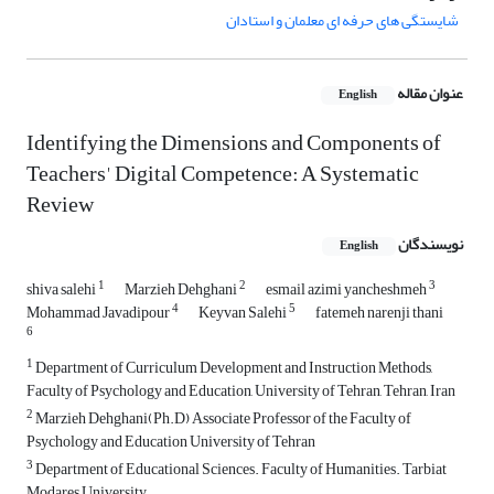
شایستگی های حرفه ای معلمان و استادان
عنوان مقاله
English
Identifying the Dimensions and Components of
Teachers' Digital Competence: A Systematic
Review
نویسندگان
English
1
2
3
shiva salehi
Marzieh Dehghani
esmail azimi yancheshmeh
4
5
Mohammad Javadipour
Keyvan Salehi
fatemeh narenji thani
6
1
Department of Curriculum Development and Instruction Methods,
Faculty of Psychology and Education, University of Tehran, Tehran, Iran
2
Marzieh Dehghani(Ph.D) Associate Professor of the Faculty of
Psychology and Education University of Tehran
3
Department of Educational Sciences. Faculty of Humanities. Tarbiat
Modares University