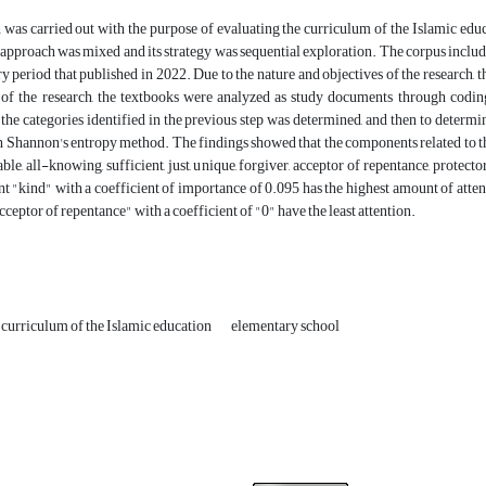
 was carried out with the purpose of evaluating the curriculum of the Islamic ed
approach was mixed and its strategy was sequential exploration. The corpus includ
y period that published in 2022. Due to the nature and objectives of the research, t
t of the research, the textbooks were analyzed as study documents through coding
the categories identified in the previous step was determined, and then to determin
 Shannon's entropy method. The findings showed that the components related to the 
ble, all-knowing, sufficient, just, unique, forgiver, acceptor of repentance, prote
 "kind" with a coefficient of importance of 0.095 has the highest amount of atten
ceptor of repentance" with a coefficient of "0" have the least attention.
curriculum of the Islamic education
elementary school