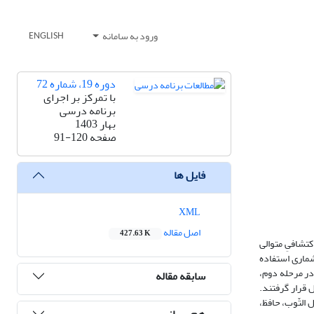
ورود به سامانه
ENGLISH
دوره 19، شماره 72
با تمرکز بر اجرای
برنامه درسی
بهار 1403
صفحه
91-120
فایل ها
XML
اصل مقاله
427.63 K
کتشافیِ متوالی
 از روش تمام­شماری استفاده
در مرحله دوم،
سابقه مقاله
 قرار گرفتند.
ل التّوب، حافظ،
هم رسانی