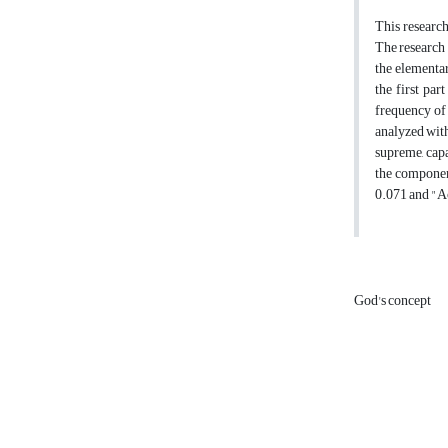
This research
The research 
the elementar
the first par
frequency of 
analyzed with
supreme, capa
the component
0.071 and "Ac
God's concept