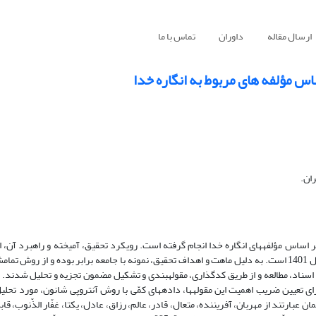
ارسال مقاله
داوران
تماس با ما
اس مؤلفه های مربوط به انگاره خدا
ان.
 اساس مؤلفه­ها­­ی انگاره خدا انجام گرفته است. رویکرد تحقیق، آمیخته و راهبرد آن، ا
است. جامعه مورد مطالعه، کلیه کتاب­های هدیه­های آسمان دوره ابتدایی چاپ سال 1401 است. به دلیل ماهت و اهداف تحقیق، نمونه با جامعه برابر بوده و
ناد، مطالعه و از طریق کدگذاری، مقوله­بندی و تشکیل مضمون تجزیه و تحلیل شدند. 
تعیین ضریب اهمیت این مقوله­ها، داده­های­ کمّی با روش آنتروپی شانون، مورد تحلیل
ن عبارتند از مهربان، آفریننده، متعال، قادر، عالم، رزاق، عادل، یکتا، غفّار الذّنوب، قاب