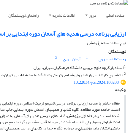
صفحه اصلی
مرور
اطلاعات نشریه
راهنمای نویسندگان
ارزیابی برنامه درسی هدیه های آسمان دوره ابتدایی بر اس
نوع مقاله : مقاله پژوهشی
نویسندگان
2
1
رحمت اله خسروی
آرمان مهری
1
استادیار گروه علوم تربیتی دانشگاه فرهنگیان، تهران، ایران.
2
دانشجوی کارشناسی ارشد روان شناسی تربیتی دانشگاه علامه طباطبایی، تهران، ایر
10.22034/jcs.2024.180208
چکیده
مقاله حاضر با هدف ارزیابی برنامه درسی تعلیم­و تربیت اسلامی دوره ابتدایی بر
شده است. در مرحله اول پژوهش، کتاب‌های درسی هدیه­های آسمان به عنوان اس
ابتدا فراوانی مقوله­های شناسایی­شده در مرحله قبل، مشخص گردید، سپس برای 
یافته­ها نشان داد، مؤلفه­های مربوط به انگاره خدا در کتاب­های درسی هدیه­های آسما