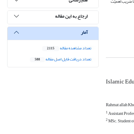
زان توجه به مؤلّفه­ها­ی «حافظ» با ضریب اهمیّت
ارجاع به این مقاله
آمار
تعداد مشاهده مقاله
2,115
تعداد دریافت فایل اصل مقاله
588
Islamic Edu
Rahmat allah Kh
1
Assistant Profes
2
MSc. Student of