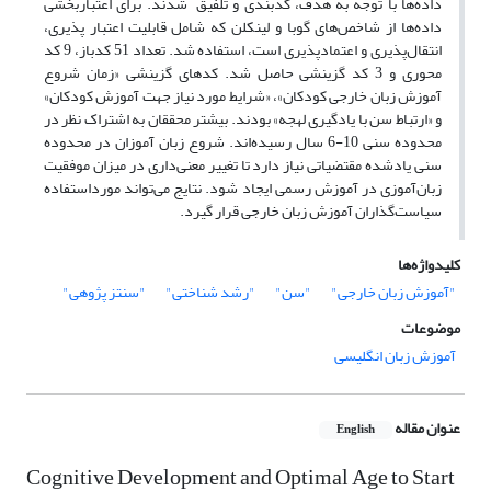
داده‌ها با توجه به هدف، کدبندی و تلفیق شدند. برای اعتباربخشی
داده‌ها از شاخص‌های گوبا و لینکلن که شامل قابلیت اعتبار پذیری،
انتقال‌پذیری و اعتمادپذیری است، استفاده شد. تعداد 51 کدباز، 9 کد
محوری و 3 کد گزینشی حاصل شد. کدهای گزینشی «زمان شروع
آموزش زبان خارجی کودکان»، «شرایط مورد نیاز جهت آموزش کودکان»
و «ارتباط سن با یادگیری لهجه» بودند. بیشتر محققان به اشتراک نظر در
محدوده سنی 10-6 سال رسیده‌اند. شروع زبان آموزان در محدوده
سنی یادشده مقتضیاتی نیاز دارد تا تغییر معنی‌داری در میزان موفقیت
زبان‌آموزی در آموزش رسمی ایجاد شود. نتایج می‌تواند مورداستفاده
سیاست‌گذاران آموزش زبان خارجی قرار گیرد.
کلیدواژه‌ها
"آموزش زبان خارجی"
"سن"
"رشد شناختی"
"سنتز پژوهی"
موضوعات
آموزش زبان انگلیسی
عنوان مقاله
English
Cognitive Development and Optimal Age to Start