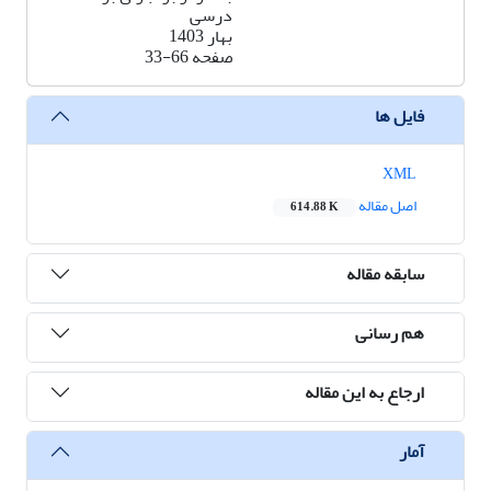
درسی
بهار 1403
صفحه
33-66
فایل ها
XML
اصل مقاله
614.88 K
سابقه مقاله
هم رسانی
ارجاع به این مقاله
آمار