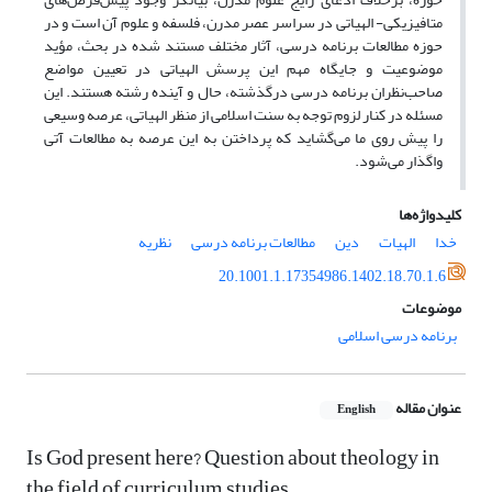
متافیزیکی- الهیاتی در سراسر عصر مدرن، فلسفه و علوم آن است و در
حوزه مطالعات برنامه درسی، آثار مختلف مستند شده در بحث، مؤید
موضوعیت و جایگاه مهم این پرسش الهیاتی در تعیین مواضع
صاحب‌نظران برنامه درسی درگذشته، حال و آینده رشته هستند. این
مسئله در کنار لزوم توجه به سنت اسلامی از منظر الهیاتی، عرصه وسیعی
را پیش روی ما می‌گشاید که پرداختن به این عرصه به مطالعات آتی
واگذار می‌شود.
کلیدواژه‌ها
خدا
الهیات
دین
مطالعات برنامه درسی
نظریه
20.1001.1.17354986.1402.18.70.1.6
موضوعات
برنامه درسی اسلامی
عنوان مقاله
English
Is God present here? Question about theology in
the field of curriculum studies