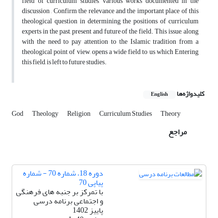
field of curriculum studies, various works documented in the
discussion , Confirm the relevance and the important place of this
theological question in determining the positions of curriculum
experts in the past, present and future of the field. This issue, along
with the need to pay attention to the Islamic tradition from a
theological point of view, opens a wide field to us which Entering
this field, is left to future studies.
کلیدواژه‌ها
English
God
Theology
Religion
Curriculum Studies
Theory
مراجع
دوره 18، شماره 70 - شماره
پیاپی 70
با تمرکز بر جنبه های فرهنگی
و اجتماعی برنامه درسی
پاییز 1402