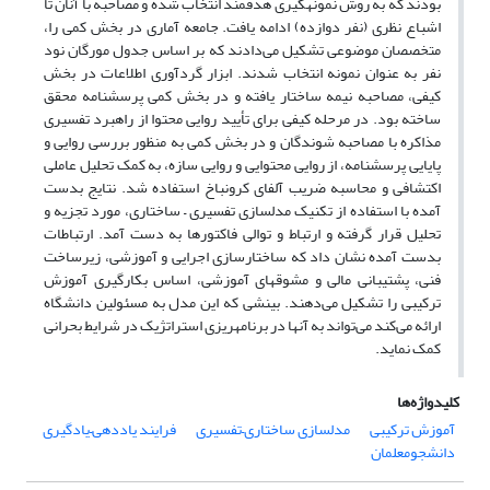
بودند که به روش نمونه­گیری هدفمند انتخاب شده و مصاحبه با آنان تا
اشباع نظری (نفر دوازده) ادامه یافت. جامعه آماری در بخش کمی را،
متخصصان موضوعی تشکیل می‌دادند که بر اساس جدول مورگان نود
نفر به عنوان نمونه انتخاب شدند. ابزار گردآوری اطلاعات در بخش
کیفی، مصاحبه نیمه ساختار یافته و در بخش کمی پرسشنامه محقق
ساخته بود. در مرحله کیفی برای تأیید روایی محتوا از راهبرد تفسیری
مذاکره با مصاحبه شوندگان و در بخش کمی به منظور بررسی روایی و
پایایی پرسشنامه، از روایی محتوایی و روایی سازه، به کمک تحلیل عاملی
اکتشافی و محاسبه ضریب آلفای کرونباخ استفاده شد. نتایج بدست
آمده با استفاده از تکنیک مدلسازی تفسیری – ساختاری، مورد تجزیه و
تحلیل قرار گرفته و ارتباط و توالی فاکتورها به دست آمد. ارتباطات
بدست آمده نشان داد که ساختارسازی اجرایی و آموزشی، زیرساخت
فنی، پشتیبانی مالی و مشوق­های آموزشی، اساس بکارگیری آموزش
ترکیبی را تشکیل می‌دهند. بینشی که این مدل به مسئولین دانشگاه
ارائه می‌کند می‌تواند به آنها در برنامه­ریزی استراتژیک در شرایط بحرانی
کمک نماید.
کلیدواژه‌ها
آموزش ترکیبی
مدلسازی ساختاری–تفسیری
فرایند یاددهی–یادگیری
دانشجومعلمان