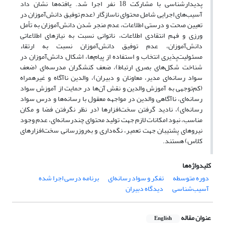
پدیدارشناسی با مشارکت 18 نفر اجرا شد. یافته‌ها نشان داد
آسیب‌های اجرایی شامل محتوای ناسازگار (عدم توفیق دانش‌آموزان در
تعیین صحت و درستی اطلاعات، عدم منجر شدن دانش‌آموزان به تأمل
ورزی و فهم انتقادی اطلاعات، ناتوانی نسبت به نیازهای اطلاعاتی
دانش‌آموزان، عدم توفیق دانش‌آموزان نسبت به ارتقاء
مسئولیت‌پذیری انتخاب و استفاده از پیام‌ها، اشکال دانش‌آموزان در
شناخت شکل‌های بصری ارتباط)، ضعف کنشگران مدرسه‌ای (ضعف
سواد رسانه‌ای مدیر، معاونان و دبیران)، والدین ناآگاه و غیرهمراه
(کم‌توجهی به آموزش والدین و نقش آن‌ها در حمایت از آموزش سواد
رسانه‌ای، ناآگاهی والدین در مواجهه معقول با رسانه‌ها و درس سواد
رسانه‌ای)، نادید گرفتن سخت‌افزارها (در نظر نگرفتن فضا و مکان
مناسب، نبود امکانات لازم جهت تولید محتوای چندرسانه‌ای، عدم وجود
نیروهای پشتیبان جهت تعمیر، نگه‌داری و به‌روزرسانی سخت‌افزارهای
کلاس) هستند.
کلیدواژه‌ها
دوره متوسطه
تفکر و سواد رسانه‌ای
برنامه درسی اجرا شده
آسیب‌شناسی
دیدگاه دبیران
عنوان مقاله
English