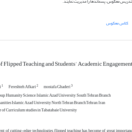
مله تدریس معکوس، پسماندها را مدیریت نمایند.
کلاس معکوس
of Flipped Teaching and Students' Academic Engagement
1
2
3
i
Fereshteh Afkari
mostafa Ghaderi
p, Humanity Science, Islamic Azad University, South Tehran Branch
nities Islamic Azad University North Tehran Branch,Tehran, Iran
of Curriculum studies in Tabatabaie University
ent of cutting-edge technologies, flipped teaching has become of great importan