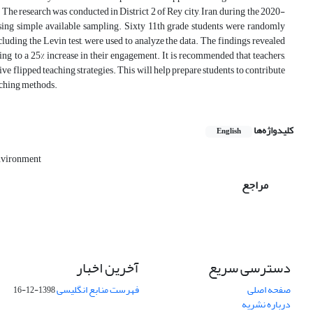
he research was conducted in District 2 of Rey city, Iran, during the 2020-
ing simple available sampling. Sixty 11th grade students were randomly
cluding the Levin test, were used to analyze the data. The findings revealed
ng to a 25% increase in their engagement. It is recommended that teachers,
ve flipped teaching strategies. This will help prepare students to contribute
aching methods.
کلیدواژه‌ها
English
nvironment
مراجع
دسترسی سریع
آخرین اخبار
صفحه اصلی
فهرست منابع انگلیسی
1398-12-16
درباره نشریه