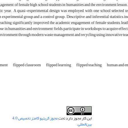
gement of female high school students in humanities and the environment lesson. T
c year. A quasi-experimental design was employed, with one school selected us
n experimental group and a control group. Descriptive and inferential statistics, in
teaching significantly improved the academic engagement of female students, leadi
ose in humanities and environment fields, participate in workshops to acquire effecti
 environment through modern waste management and recycling using innovative te
ement
flipped classroom
flipped learning
flipped teaching
human and e
این کار مجوز دارد تحت
مجوز کریتیو کامنز تخصیص 4.0
بین‌المللی
.