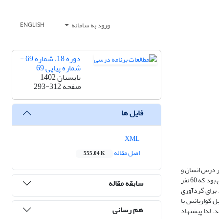
ورود به سامانه
ENGLISH
دوره 18، شماره 69 -
شماره پیاپی 69
تابستان 1402
صفحه
293-312
فایل ها
XML
اصل مقاله
555.04 K
ر درس انسان و
محیط زیست در سال ‌تحصیلی 99-98 انجام شد. این مطالعه به‌صورت نیمه‌آزمایشی انجام شد. جامعه آماری شامل دانش‌آموزان دختر دوره دوم متوسطه ناحیه 2 شهر ری بود که 60 نفر
سابقه مقاله
» جایگزین گردیدند. برای گردآوری
، از تحلیل کواریانس با
هم رسانی
ار می‌دهد. لذا پیشنهاد