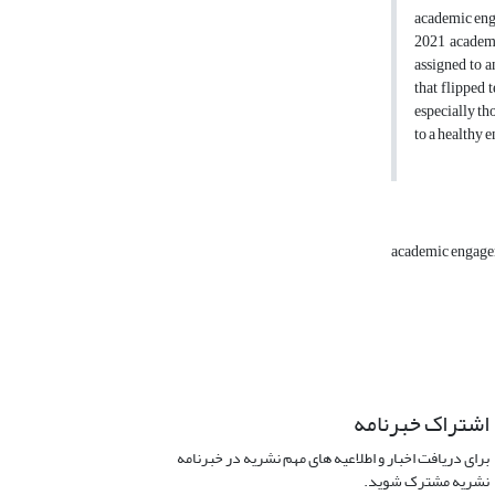
academic enga
2021 academi
assigned to a
that flipped 
especially th
to a healthy
academic engag
اشتراک خبرنامه
برای دریافت اخبار و اطلاعیه های مهم نشریه در خبرنامه
نشریه مشترک شوید.