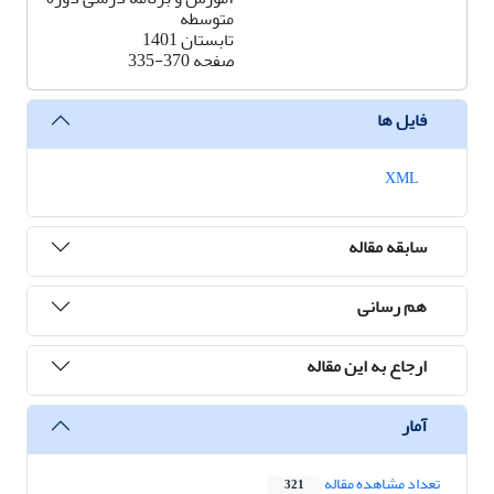
متوسطه
تابستان 1401
صفحه
335-370
فایل ها
XML
سابقه مقاله
هم رسانی
ارجاع به این مقاله
آمار
تعداد مشاهده مقاله
321