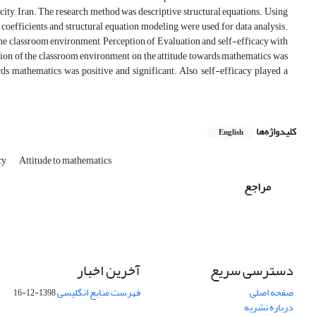
city, Iran. The research method was descriptive structural equations. Using
coefficients and structural equation modeling were used for data analysis.
f the classroom environment, Perception of Evaluation and self-efficacy with
eption of the classroom environment on the attitude towards mathematics was
ards mathematics was positive and significant. Also, self-efficacy played a
کلیدواژه‌ها
English
cy
Attitude to mathematics
مراجع
دسترسی سریع
آخرین اخبار
صفحه اصلی
فهرست منابع انگلیسی
1398-12-16
درباره نشریه