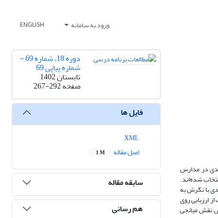
ورود به سامانه
ENGLISH
دوره 18، شماره 69 -
شماره پیاپی 69
تابستان 1402
صفحه
267-292
فایل ها
XML
اصل مقاله
1 M
آمدی در مدارس
ه از شیوه نمونه‏گیری خوشه‌ای 281 نفر به عنوان نمونه انتخاب شده‌اند.
سابقه مقاله
دی با نگرش به
از ارزیابی روی
هم رسانی
رش نقش میانجی