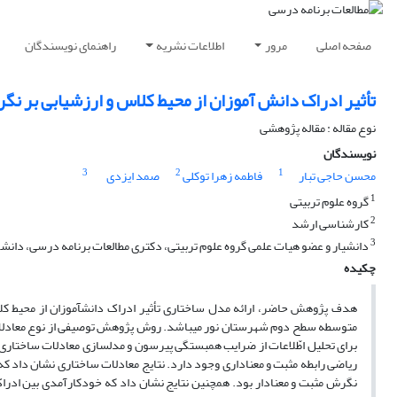
صفحه اصلی
مرور
اطلاعات نشریه
راهنمای نویسندگان
تأثیر ادراک دانش ‏آموزان از محیط کلاس و ارزشیابی بر نگ
نوع مقاله : مقاله پژوهشی
نویسندگان
3
2
1
محسن حاجی تبار
فاطمه زهرا توکلی
صمد ایزدی
1
گروه علوم تربیتی
2
کارشناسی ارشد
3
دانشیار و عضو هیات علمی گروه علوم تربیتی، دکتری مطالعات برنامه درسی، دانشک
چکیده
هدف پژوهش حاضر، ارائه مدل ساختاری تأثیر ادراک دانش‏آموزان از محیط کل
برای تحلیل اطّلاعات از ضرایب همبستگی پیرسون و مدل‏سازی معادلات ساختاری ا
ریاضی رابطه مثبت و معناداری وجود دارد. نتایج معادلات ساختاری نشان داد که 
نگرش مثبت و معنادار بود. هم‏چنین نتایج نشان داد که خودکارآمدی بین ادرا