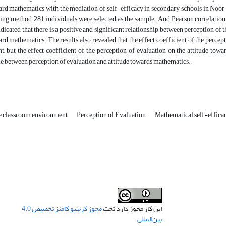
ard mathematics with the mediation of self-efficacy in secondary schools in Noor 
ing method, 281 individuals were selected as the sample. And Pearson correlation 
ndicated that there is a positive and significant relationship between perception o
ard mathematics. The results also revealed that the effect coefficient of the perc
nt, but the effect coefficient of the perception of evaluation on the attitude tow
e between perception of evaluation and attitude towards mathematics.
he classroom environment
Perception of Evaluation
Mathematical self-effica
این کار مجوز دارد تحت
مجوز کریتیو کامنز تخصیص 4.0
بین‌المللی
.