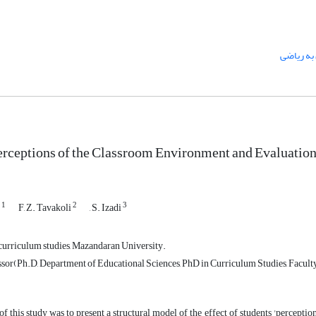
ه ریاضی
erceptions of the Classroom Environment and Evaluatio
1
2
3
r
F, Z. Tavakoli
, S. Izadi
 curriculum studies, Mazandaran University.
ssor(Ph.D, Department of Educational Sciences, PhD in Curriculum Studies, Facult
f this study was to present a structural model of the effect of students 'percept