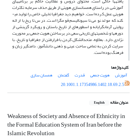
یافته­ها حاکی است، محتوای دروس و عقلانیتِ حاکم بر برنامه­های
آموزشی در راستای همسان­سازی هویتی از طریق حذف سرمایه تکثرات
هویتی عمل کرده است. خواهیم دید جغرافیا تخیلی خاص را تولید می­
کند که مولد نوعی ناسیونالیسم قوم­گرا است. درس تاریخ با ارائه
روایتی آرمان­گرایانه و اسطوره­ای از تاریخ باستان و رویکرد گزینشی از
دوره­ها و شخصیت­های تاریخی سعی در برساختنِ هویت جمعی بر محوریت
نژادی دارد. بعلاوه، متحدالشکل کردن با فرارفتن از جغرافیا و تاریخ، با
سرایت کردن به تمامی ساحتِ عینی و ذهنی دانش­آموز، دامنگیر زبان و
فرهنگ بوده است.
کلیدواژه‌ها
آموزش
هویت جمعی
قدرت
گفتمان
همسان سازی
20.1001.1.17354986.1402.18.69.2.5
عنوان مقاله
English
Weakness of Society and Absence of Ethnicity in
the Formal Education System of Iran before the
Islamic Revolution