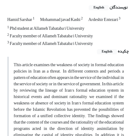
نویسندگان
English
1
2
3
Hamid Sarshar
Mohammad javad Kashi
Ardeshir Entezari
1
Phd student at Allameh Tabataba'i University
2
Faculty member of Allameh Tabataba'i University
3
Faculty member of Allameh Tabataba'i University
چکیده
English
This article examines the weakness of society in formal education
policies in Iran as a threat. In different contexts and periods, a
pattern of education often appears in the service of the individual, in
the service of society, or in the service of government. In this article,
by reviewing the lineage of Iran's formal education system in
historical events and dominant rationality, we examined if the
weakness or absence of society in Iran's formal education system
before the Islamic Revolution has prevented the possibilities of
formation of a unified collective identity. The findings showed
that the content of the courses and the rationality of the educational
programs acted in the direction of identity assimilation by
eliminating the capital of identity pluralities. In addition, it is