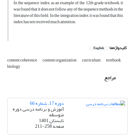
In the sequence index, as an example of the 12th grade textbook, it
was found that it does not follow any of the sequence methods in the
literature of this field. In the integration index, it was found that this
index has not received much attention.
کلیدواژه‌ها
English
content coherence
content organization
curriculum
textbook
biology
مراجع
دوره 17، شماره 66
آموزش و برنامه درسی دوره
متوسطه
تابستان 1401
صفحه
211-258